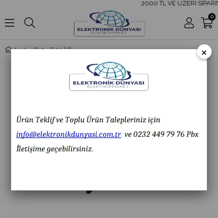
2000 TL VE ÜZERİ SİPARİ
0
×
IC-233B 2 Lİ PİL KUTUSU YAN YANA (AAA)