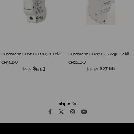
Bussmann CHM1DU 10X38 Tekli Sigorta
Bussmann CH221DU 22x58 Tekli Sigorta
CHM1DU
CH221DU
$5.53
$27.66
$6.92
$34.58
Takipte Kal