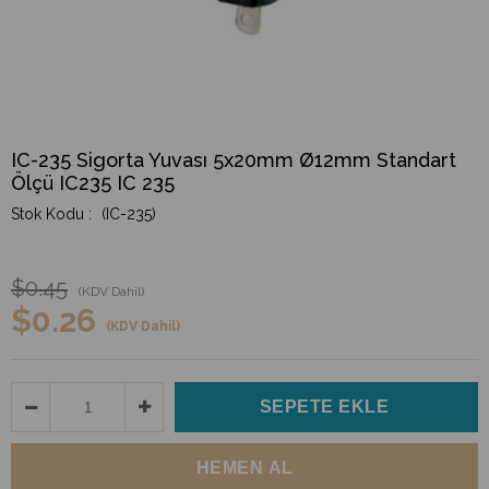
IC-235 Sigorta Yuvası 5x20mm Ø12mm Standart
Ölçü IC235 IC 235
(IC-235)
$0.45
(KDV Dahil)
$0.26
(KDV Dahil)