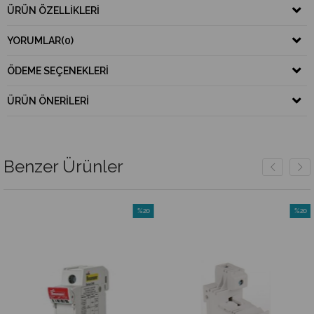
ÜRÜN ÖZELLIKLERI
YORUMLAR
(0)
ÖDEME SEÇENEKLERI
ÜRÜN ÖNERILERI
Benzer Ürünler
%20
%20
İndirim
İndirim
rim
%20İndirim
%20İndi