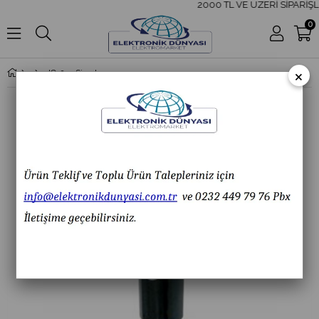
2000 TL VE ÜZERİ SİPARİŞL
0
×
IC-235 Sigorta Yuvası 5x20mm Ø12mm Standart Ölçü IC235 IC 235