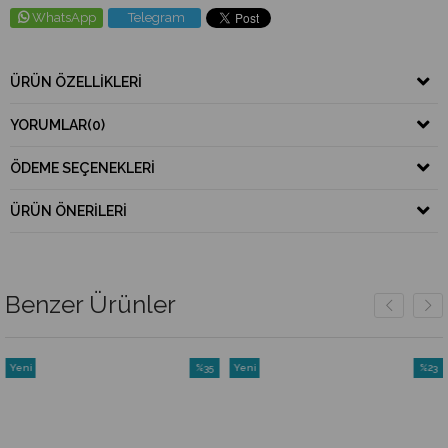
WhatsApp
Telegram
ÜRÜN ÖZELLIKLERI
YORUMLAR
(0)
ÖDEME SEÇENEKLERI
ÜRÜN ÖNERILERI
Benzer Ürünler
Yeni
%35
Yeni
%23
Ürün
İndirim
Ürün
İndirim
rim
%35İndirim
%23İndi