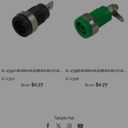
IC-239A BORN KLEMENS BÜYÜK GÖMME TİP
IC-239B BORN KLEMENS BÜYÜK GÖMME TİP VİDA BACAK
IC-239A
IC-239B
$0.77
$0.77
$1.20
$1.00
Takipte Kal