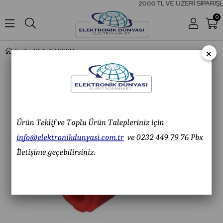
2000 TL VE ÜZERİ SİPARİŞL
0
×
IC-240C BORN KLEMENS ORTA BOY ŞEFFAF