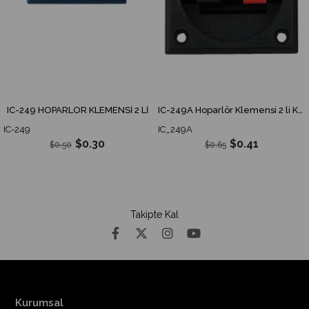
IC-249 HOPARLÖR KLEMENSİ 2 Lİ
IC-249A Hoparlör Klemensi 2 li Kare
IC-249
IC_249A
$0.30
$0.41
$0.50
$0.65
Takipte Kal
Kurumsal