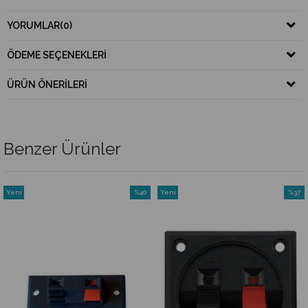
YORUMLAR
(0)
ÖDEME SEÇENEKLERI
ÜRÜN ÖNERILERI
Benzer Ürünler
Yeni
%40
Yeni
%37
Ürün
İndirim
Ürün
İndirim
%40İndirim
%37İnd