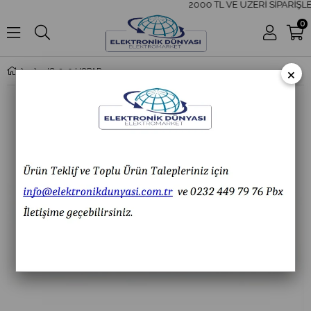
2000 TL VE ÜZERİ SİPARİŞLE
0
×
IC-250 HOPARLÖR KLEMENSİ 4 LÜ