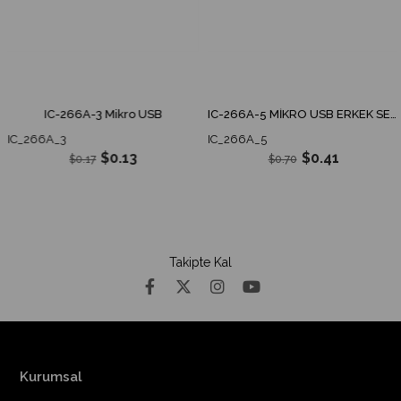
IC-266A-3 Mikro USB
IC-266A-5 MİKRO USB ERKEK SEYYAR KAPAKLI
IC_266A_3
IC_266A_5
$0.13
$0.41
$0.17
$0.70
Takipte Kal
Kurumsal