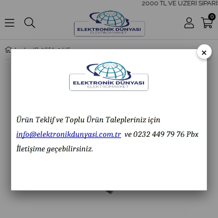
2000 TL VE ÜZERİ SİPARİ
0
×
IC-266A-2 USB ŞASE 5 PİN MİKRO 2 ŞASELİ