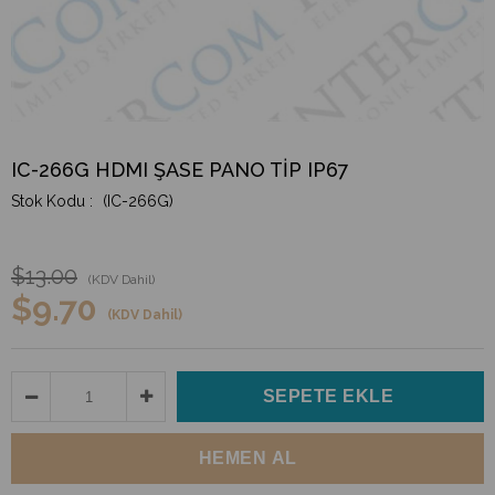
IC-266G HDMI ŞASE PANO TİP IP67
(IC-266G)
$13.00
(KDV Dahil)
$9.70
(KDV Dahil)