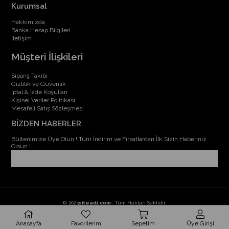
Kurumsal
Hakkımızda
Banka Hesap Bilgileri
İletişim
Müşteri İlişkileri
Sipariş Takibi
Gizlilik ve Güvenlik
İptal & İade Koşulları
Kişisel Veriler Politikası
Mesafeli Satış Sözleşmesi
BİZDEN HABERLER
Bültenimize Üye Olun ! Tüm İndirim ve Fırsatlardan İlk Sizin Haberiniz
Olsun !
© 2023
siteadi.com
- Tüm Hakları Saklıdır.
Anasayfa
Favorilerim
Sepetim
Üye Girişi