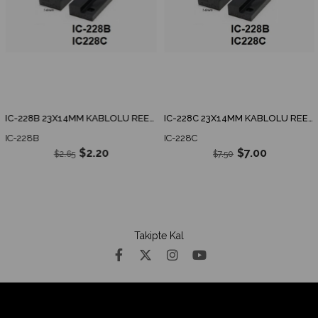
IC-228B 23X14MM KABLOLU REED SENSÖR NORMALDE AÇIK KONTAK
IC-228C 23X14MM KABLOLU REED SENSÖR NORMALDE KAPALI KONTAK
IC-228B
IC-228C
$2.20
$7.00
$2.65
$7.50
Takipte Kal