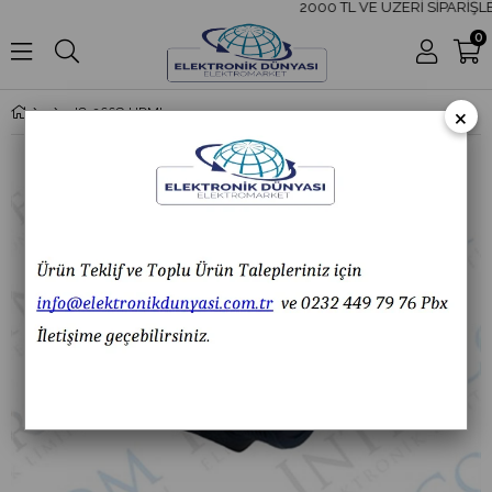
2000 TL VE ÜZERİ SİPARİŞLE
0
×
IC-266G HDMI ŞASE PANO TİP IP67