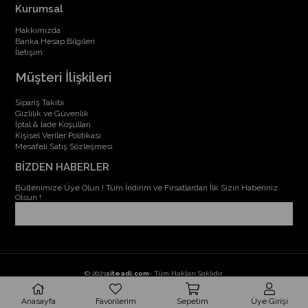
Kurumsal
Hakkımızda
Banka Hesap Bilgileri
İletişim
Müşteri İlişkileri
Sipariş Takibi
Gizlilik ve Güvenlik
İptal & İade Koşulları
Kişisel Veriler Politikası
Mesafeli Satış Sözleşmesi
BİZDEN HABERLER
Bültenimize Üye Olun ! Tüm İndirim ve Fırsatlardan İlk Sizin Haberiniz
Olsun !
© 2023
siteadi.com
- Tüm Hakları Saklıdır.
Anasayfa
Favorilerim
Sepetim
Üye Girişi