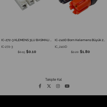
IC-272-3 KLEMENS 3LÜ BASMALI BEYAZ
IC-240D Born Kelemens Büyük 2Li Kırmızı Siyah
IC-272-3
IC_240D
$0.10
$1.80
$0.15
$2.20
Takipte Kal