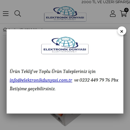
2000 TL VE ÜZERİ SİPARİŞL
0
×
IC-272A Mandallı Buat Klemensi CH-214