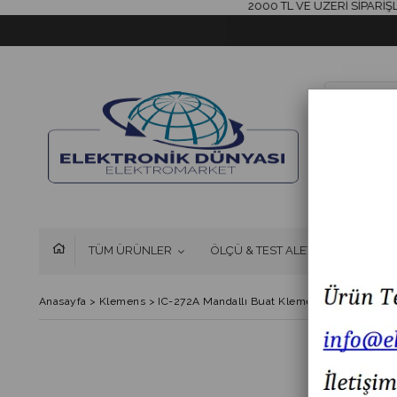
2000 TL VE ÜZERİ SİPARİŞLERİN
TÜM ÜRÜNLER
ÖLÇÜ & TEST ALETLERİ
FAN 
Anasayfa
>
Klemens
>
IC-272A Mandallı Buat Klemensi CH-224