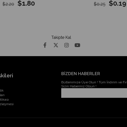
$1.80
$0.19
$2.20
$0.25
Takipte Kal
BİZDEN HABERLER
kileri
Bültenimize Üye Olun ! Tüm İndirim ve Fırs
Sizin Haberiniz Olsun !
lik
ları
itikası
özleşmesi