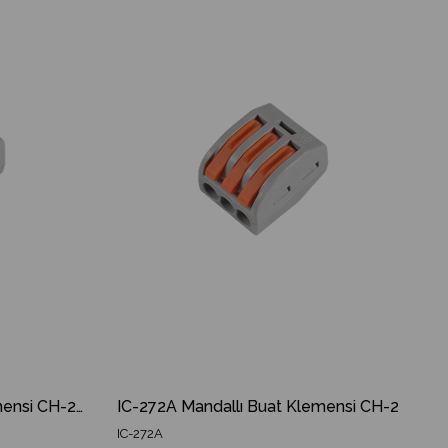
%26İndirim
%39İndirim
IC-272A Mandallı Buat Klemensi CH-212
IC-272A Mandallı Buat Klemensi CH-213
IC-272A