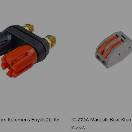
%18İndirim
IC-240D Born Kelemens Büyük 2Li Kırmızı Siyah
IC-272A