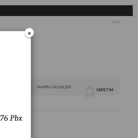
USD
×
SİRENLER
MARİN ÜRÜNLERİ
SEPETIM