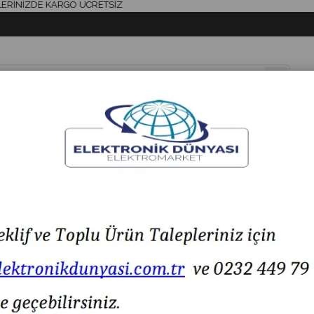
İZDE KARGO ÜCRETSİZ
& AKSESUAR
HAVYA & LEHİM
SİGORTA & AKSESUAR
LED IŞIK
IC-272A Mandallı Buat Klemensi CH-224