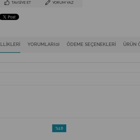
TAVSIYE ET
YORUM YAZ
LLIKLERI
YORUMLAR
(0)
ÖDEME SEÇENEKLERI
ÜRÜN Ö
%18
İndirim