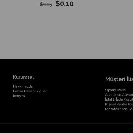
$0.10
$0.15
Kurumsal
Müşteri İliş
Hakkımızda
Sipariş Takibi
Banka Hesap Bilgileri
Gizlilik ve Güven
İletişim
İptal & İade Koşul
Kişisel Veriler Pol
Mesafeli Satış S