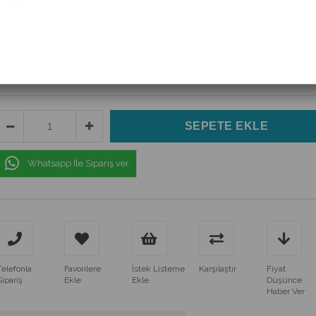
(IC-272A)
$1.00
(KDV Dahil)
$0.85
(KDV Dahil)
Whatsapp İle Sipariş ver
Telefonla
Favorilere
İstek Listeme
Karşılaştır
Fiyat
Sipariş
Ekle
Ekle
Düşünce
Haber Ver