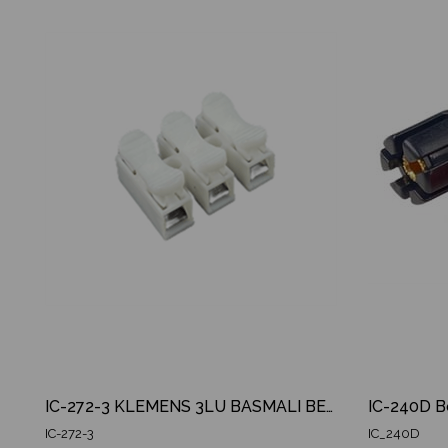
irim
%33İndirim
Z
IC-272-3 KLEMENS 3LÜ BASMALI BEYAZ
IC-272-3
IC_240D