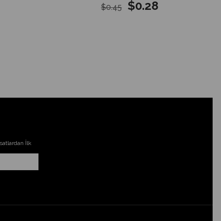
$0.28
$0.45
atlardan İlk