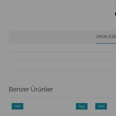
ÜRÜN ÖZE
Benzer Ürünler
Yeni
%33
Yeni
m
Ürün
İndirim
Ürün