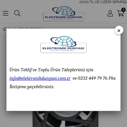
2000 TL VE ÜZERİ SİPARİŞL
0
×
IC216A FAN 60X60X25 24V DC