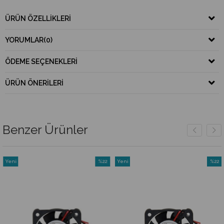
ÜRÜN ÖZELLIKLERI
YORUMLAR
(0)
ÖDEME SEÇENEKLERI
ÜRÜN ÖNERILERI
Benzer Ürünler
Yeni
%22
Yeni
%22
Ürün
İndirim
Ürün
İndirim
irim
%22İndirim
%22İnd