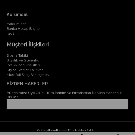
Kurumsal
Hakkımızda
Banka Hesap Bilgileri
İletişim
Müşteri İlişkileri
Sipariş Takibi
Gizlilik ve Güvenlik
İptal & İade Koşulları
Kişisel Veriler Politikası
Mesafeli Satış Sözleşmesi
BİZDEN HABERLER
Bültenimize Üye Olun ! Tüm İndirim ve Fırsatlardan İlk Sizin Haberiniz
Olsun !
© 2023
siteadi.com
- Tüm Hakları Saklıdır.