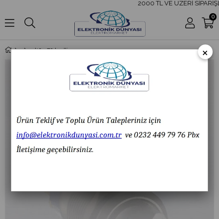
2000 TL VE ÜZERİ SİPARİŞL
0
×
J19-572 Ledli Metal Mandal Buton