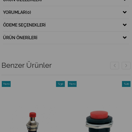
YORUMLAR
(0)
ÖDEME SEÇENEKLERI
ÜRÜN ÖNERILERI
Benzer Ürünler
Yeni
%30
Yeni
%20
Ürün
İndirim
Ürün
İndirim
irim
%30İndirim
%20İnd