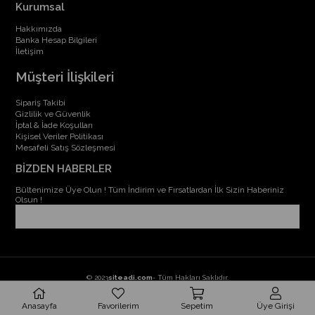
Kurumsal
Hakkımızda
Banka Hesap Bilgileri
İletişim
Müşteri İlişkileri
Sipariş Takibi
Gizlilik ve Güvenlik
İptal & İade Koşulları
Kişisel Veriler Politikası
Mesafeli Satış Sözleşmesi
BİZDEN HABERLER
Bültenimize Üye Olun ! Tüm İndirim ve Fırsatlardan İlk Sizin Haberiniz
Olsun !
© 2023
siteadi.com
- Tüm Hakları Saklıdır.
Anasayfa
Favorilerim
Sepetim
Üye Girişi