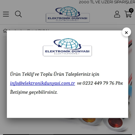
2000 TL VE ÜZERİ SİPARİŞLERİ
0
×
J8-130 8MM LED METAL SİNYAL LAMBASI IP67 220V AC