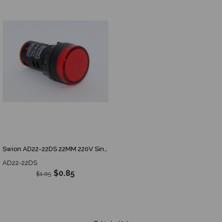
%19İndirim
Swion AD22-22DS 22MM 220V Sinyal Lambası
AD22-22DS
$0.85
$1.05