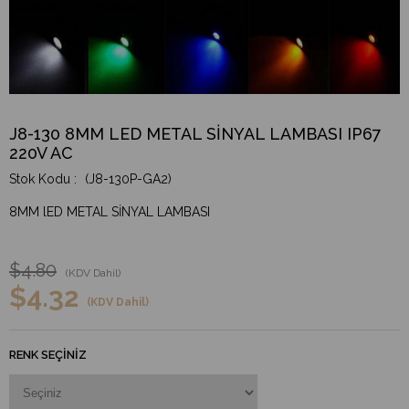
J8-130 8MM LED METAL SİNYAL LAMBASI IP67
220V AC
(J8-130P-GA2)
8MM lED METAL SİNYAL LAMBASI
$4.80
(KDV Dahil)
$4.32
(KDV Dahil)
RENK SEÇINIZ