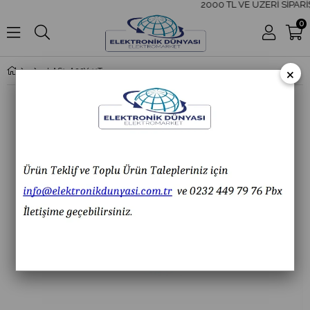
2000 TL VE ÜZERİ SİPARİŞ
0
×
LAS1-A22Y-11TSB 22MM Acil-Stop Bas-Çevir