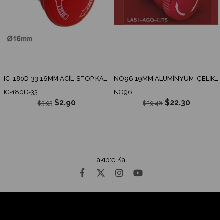
IC-180D-33 16MM ACİL-STOP KAFA 33MM
NO96 19MM ALÜMİNYUM-ÇELİK ACİL-STOP IP65
IC-180D-33
NO96
$2.90
$22.30
$3.93
$29.48
Takipte Kal