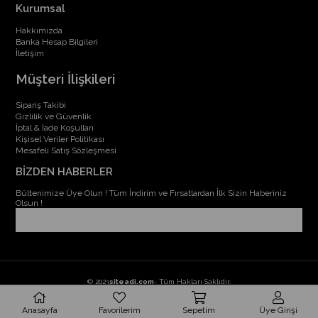
Kurumsal
Hakkımızda
Banka Hesap Bilgileri
İletişim
Müşteri İlişkileri
Sipariş Takibi
Gizlilik ve Güvenlik
İptal & İade Koşulları
Kişisel Veriler Politikası
Mesafeli Satış Sözleşmesi
BİZDEN HABERLER
Bültenimize Üye Olun ! Tüm İndirim ve Fırsatlardan İlk Sizin Haberiniz
Olsun !
© 2023
siteadi.com
- Tüm Hakları Saklıdır.
Anasayfa
Favorilerim
Sepetim
Üye Girişi