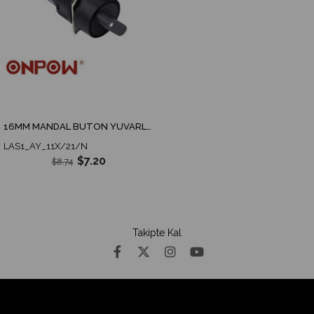
16MM MANDAL BUTON YUVARLAK 0-1
LAS1_AY_11X/21/N
$7.20
$8.74
Takipte Kal