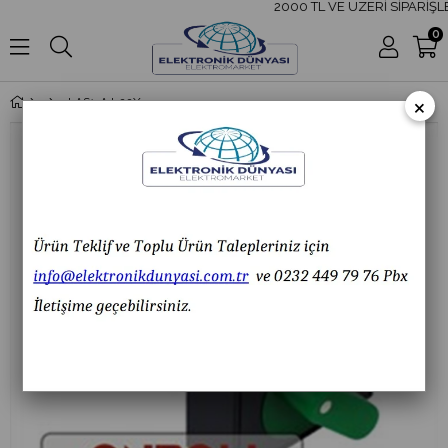
2000 TL VE ÜZERİ SİPARİŞLE
0
×
LAS1-AJ-22X-21G 16mm Mandal Buton OFF-ON 2NO/2NC