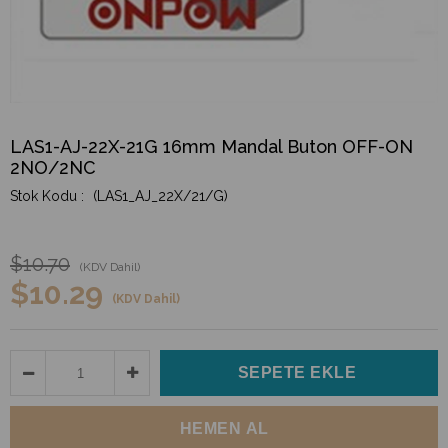
LAS1-AJ-22X-21G 16mm Mandal Buton OFF-ON
2NO/2NC
(LAS1_AJ_22X/21/G)
$10.70
(KDV Dahil)
$10.29
(KDV Dahil)