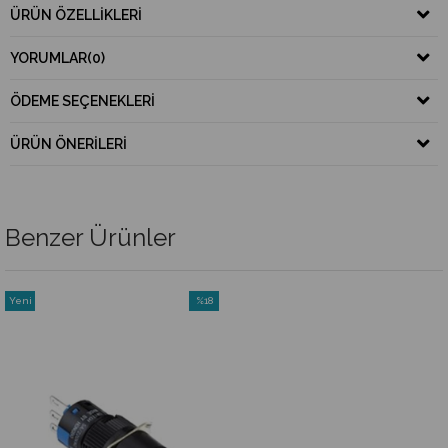
ÜRÜN ÖZELLIKLERI
YORUMLAR
(0)
ÖDEME SEÇENEKLERI
ÜRÜN ÖNERILERI
Benzer Ürünler
Yeni
%18
Ürün
İndirim
%18İndirim