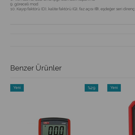
9. göreceli mod
10. Kayıp faktörü (D), kalite faktörü (Q), faz açısı (θ), eşdeğer seri d
Benzer Ürünler
Yeni
%29
Yeni
Ürün
İndirim
Ürün
%29İndirim