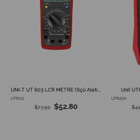
UNI-T UT 603 LCR METRE Ölçü Aleti UT603 UT-603
Unit UT
UT603
UT622A
$52.80
$73.92
$41