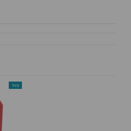
%29
İndirim
%29İndirim