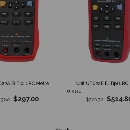
622A El Tipi LRC Metre
Unit UT622E El Tipi LRC
UT622E
$297.00
$514.8
5.80
$720.72
Takipte Kal