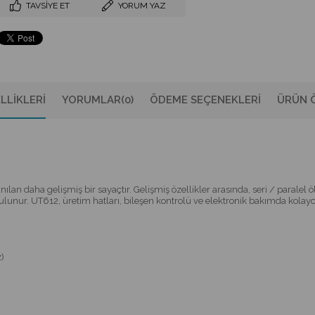
TAVSIYE ET
YORUM YAZ
LLIKLERI
YORUMLAR
(0)
ÖDEME SEÇENEKLERI
ÜRÜN Ö
lan daha gelişmiş bir sayaçtır. Gelişmiş özellikler arasında, seri / paralel ö
unur. UT612, üretim hatları, bileşen kontrolü ve elektronik bakımda kolayca 
)