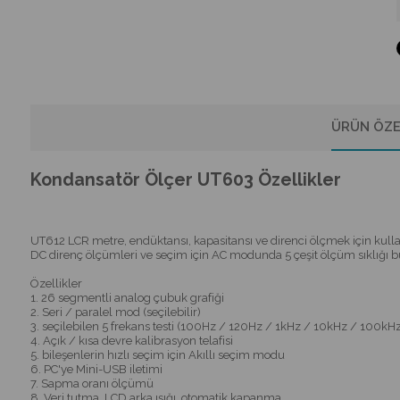
ÜRÜN ÖZE
Kondansatör Ölçer UT603 Özellikler
UT612 LCR metre, endüktansı, kapasitansı ve direnci ölçmek için kullanı
DC direnç ölçümleri ve seçim için AC modunda 5 çeşit ölçüm sıklığı bul
Özellikler
1. 26 segmentli analog çubuk grafiği
2. Seri / paralel mod (seçilebilir)
3. seçilebilen 5 frekans testi (100Hz / 120Hz / 1kHz / 10kHz / 100kHz
4. Açık / kısa devre kalibrasyon telafisi
5. bileşenlerin hızlı seçim için Akıllı seçim modu
6. PC'ye Mini-USB iletimi
7. Sapma oranı ölçümü
8. Veri tutma, LCD arka ışığı, otomatik kapanma