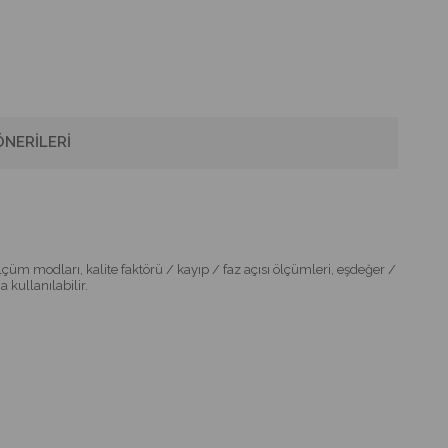
NERILERI
lçüm modları, kalite faktörü / kayıp / faz açısı ölçümleri, eşdeğer /
kullanılabilir.