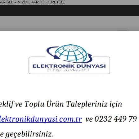
LERİNİZDE KARGO ÜCRETSİZ
& AKSESUAR
HAVYA & LEHİM
SİGORTA & AKSESUAR
LED IŞIK
T612 - Ölçü Aleti
LCR Multimetre UT612 - Ölçü Aleti