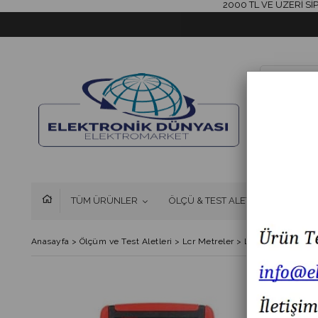
2000 TL VE ÜZERİ SİPARİŞ
TÜM ÜRÜNLER
ÖLÇÜ & TEST ALETLERİ
FAN 
Anasayfa
>
Ölçüm ve Test Aletleri
>
Lcr Metreler
>
LCR Multimetre U