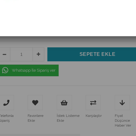
(UT612)
$244.86
(KDV Dahil)
$174.90
(KDV Dahil)
Whatsapp İle Sipariş ver
Telefonla
Favorilere
İstek Listeme
Karşılaştır
Fiyat
Sipariş
Ekle
Ekle
Düşünce
Haber Ver