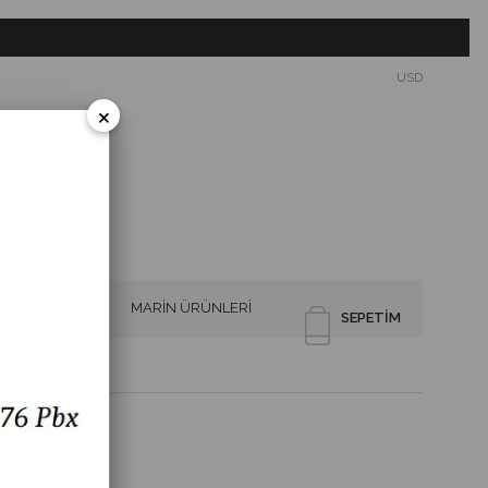
USD
×
SİRENLER
MARİN ÜRÜNLERİ
SEPETIM