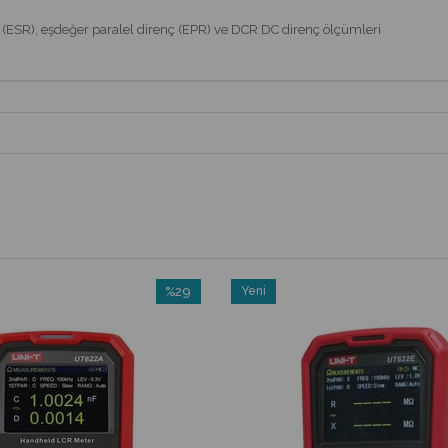
irenç (ESR), eşdeğer paralel direnç (EPR) ve DCR DC direnç ölçümleri
%29
Yeni
İndirim
Ürün
%29İndirim