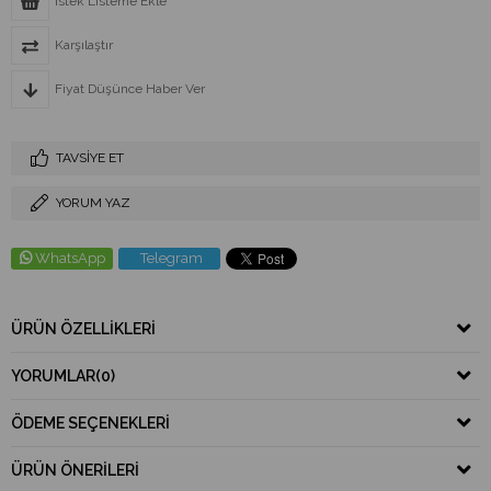
İstek Listeme Ekle
Karşılaştır
Fiyat Düşünce Haber Ver
TAVSIYE ET
YORUM YAZ
WhatsApp
Telegram
ÜRÜN ÖZELLIKLERI
YORUMLAR
(0)
ÖDEME SEÇENEKLERI
ÜRÜN ÖNERILERI