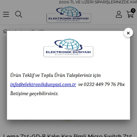
2000 TL VE ÜZERİ SİPARİŞLERİNİZDE KAR
0
×
Lema Z15-GD-B Kalın Kısa Pimli Micro Switch Z15 GD-B Z15GD-B
Lema Z15-GD-B Kalın Kısa Pimli Micro Switch Z15