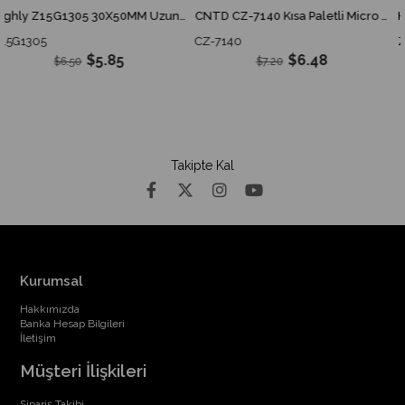
Highly Z15G1305 30X50MM Uzun İnce Pim Switch Z15G-1305 Z15G 1305
CNTD CZ-7140 Kısa Paletli Micro Switch
305
CZ-7140
Z15G1
$5.85
$6.48
$6.50
$7.20
Takipte Kal
Kurumsal
Hakkımızda
Banka Hesap Bilgileri
İletişim
Müşteri İlişkileri
Sipariş Takibi