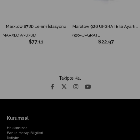
Marxlow 878D Lehim İstasyonu
Marxlow 926 UPGRATE Isı Ayarlı Lehimleme İstasyonu
MARXLOW-878D
926-UPGRATE
$77.11
$22.97
Takipte Kal
Kurumsal
Hakkımızda
Banka Hesap Bilgileri
İletişim