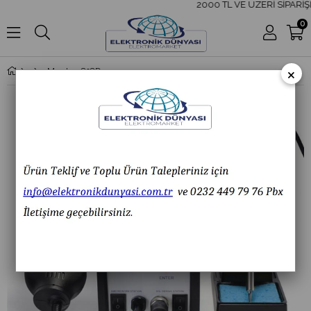
2000 TL VE ÜZERİ SİPARİŞL
0
×
Marxlow 898D Dijital Sıcak Hava & Lehimleme İstasyonu