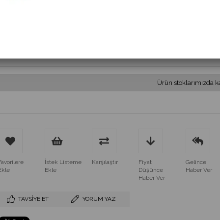
(MS 1202.24VAC/DC)
$9.00
(KDV Dahil)
$8.10
(KDV Dahil)
Ürün stoklarımızda k
Favorilere
İstek Listeme
Karşılaştır
Fiyat
Gelince
Ekle
Ekle
Düşünce
Haber Ver
Haber Ver
TAVSIYE ET
YORUM YAZ