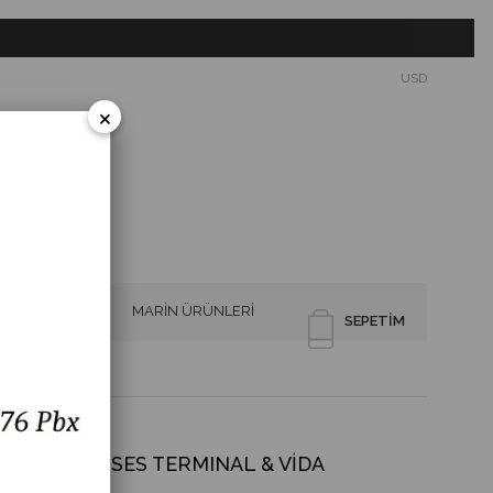
USD
×
SİRENLER
MARİN ÜRÜNLERİ
SEPETIM
ER KESİK SES TERMINAL & VİDA