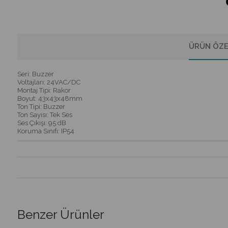
ÜRÜN ÖZE
Seri: Buzzer
Voltajları: 24VAC/DC
Montaj Tipi: Rakor
Boyut: 43x43x48mm
Ton Tipi: Buzzer
Ton Sayısı: Tek Ses
Ses Çıkışı: 95 dB
Koruma Sınıfı: IP54
Benzer Ürünler