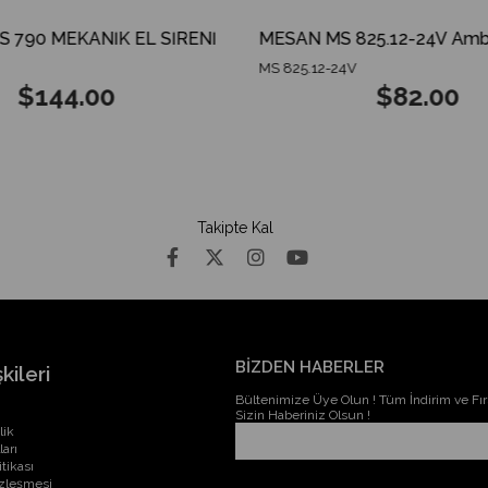
790 MEKANİK EL SİRENİ
MS 825.12-24V
$144.00
$82.00
Takipte Kal
BİZDEN HABERLER
kileri
Bültenimize Üye Olun ! Tüm İndirim ve Fırs
Sizin Haberiniz Olsun !
lik
ları
itikası
özleşmesi