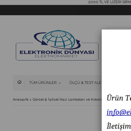
2000 TL VE ÜZERİ SİPARİŞLE
TÜM ÜRÜNLER
ÖLÇÜ & TEST ALETLERİ
FAN 
Anasayfa
>
Görsel & İşitsel İkaz Lambaları ve Kolonlar
>
MESAN MS 1