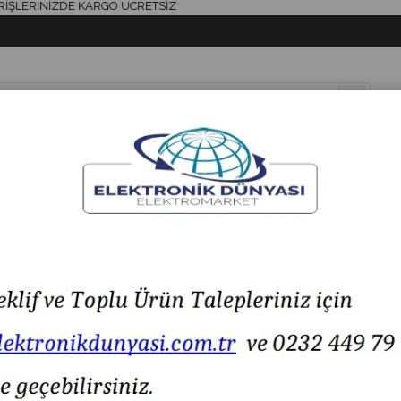
RİNİZDE KARGO ÜCRETSİZ
& AKSESUAR
HAVYA & LEHİM
SİGORTA & AKSESUAR
LED IŞIK
202.24VAC/DC Ø28 PANO MONTAJ BUZZER KESİK SES TERMINAL & VİDA
MESAN MS 1202.24VAC/DC Ø28 PANO MONTAJ BUZZ