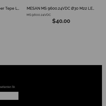
MESAN MS 825.12-24V Amber Tepe Lambası ECE R65 ECE R10 3 MODES SPARKING DOME
MESAN MS 9600.24VDC Ø30 M22 LED Indikatör GX12 Konnektör RGY Siyah Gövde
MS 9600.24VDC
$40.00
atlardan İlk