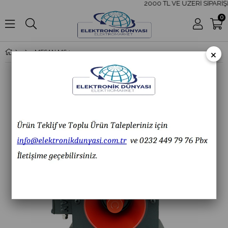
2000 TL VE ÜZERİ SİPARİŞL
0
×
MESAN MS 1333.1.12-60VAC/DC ENDÜSTRİYEL IŞIKLI SİREN 43 SES KONTAKLI ALÜMİNYUM GÖVDE