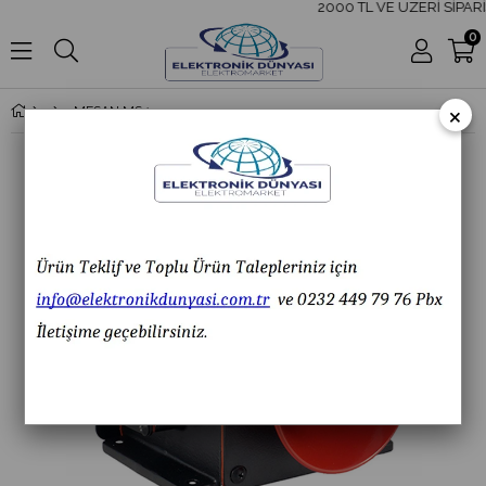
2000 TL VE ÜZERİ SİPARİ
0
×
MESAN MS 1334.110-220VAC ENDÜSTRİYEL SİREN 43 SES KONTAKLI ALÜMİNYUM GÖVDE