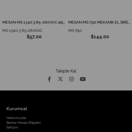
MESAN MS 1340.3.85-260VAC ø90 ENDÜSTRİYEL İKAZ LAMBA TABAN MONTAJ
MESAN MS 790 MEKANİK EL SİRENİ
MS 1340.3.85-260VAC
MS 790
$57.00
$144.00
Takipte Kal
Kurumsal
Hakkımızda
Banka Hesap Bilgileri
İletişim