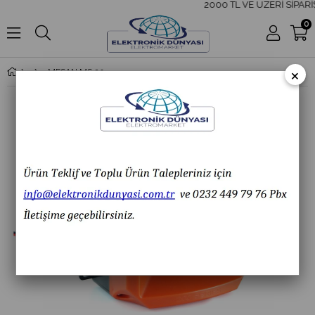
2000 TL VE ÜZERİ SİPARİŞ
0
×
MESAN MS 200.12-24VAC/DC ELEKTRONİK SİREN 43 SES