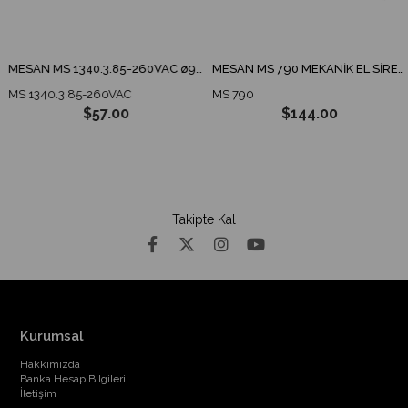
MESAN MS 1340.3.85-260VAC ø90 ENDÜSTRİYEL İKAZ LAMBA TABAN MONTAJ
MESAN MS 790 MEKANİK EL SİRENİ
MS 1340.3.85-260VAC
MS 790
$57.00
$144.00
Takipte Kal
Kurumsal
Hakkımızda
Banka Hesap Bilgileri
İletişim