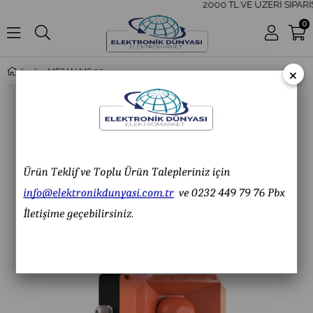
2000 TL VE ÜZERİ SİPARİŞ
0
×
MESAN MS 223.1.2.12-24VDC 2 KAT KÜP LED MULTİFONKSİYON 43 SES SİREN