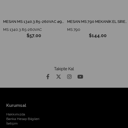
MESAN MS 1340.3.85-260VAC ø90 ENDÜSTRİYEL İKAZ LAMBA TABAN MONTAJ
MESAN MS 790 MEKANİK EL SİRENİ
MS 1340.3.85-260VAC
MS 790
$57.00
$144.00
Takipte Kal
Kurumsal
Hakkımızda
Banka Hesap Bilgileri
İletişim