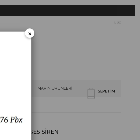
USD
×
SİRENLER
MARİN ÜRÜNLERİ
SEPETIM
KSİYON 43 SES SİREN