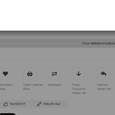
(MS 229.1.12-24VAC/DC)
$54.00
(KDV Dahil)
$48.60
(KDV Dahil)
Ürün stoklarımızda k
Favorilere
İstek Listeme
Karşılaştır
Fiyat
Gelince
Ekle
Ekle
Düşünce
Haber Ver
Haber Ver
TAVSIYE ET
YORUM YAZ