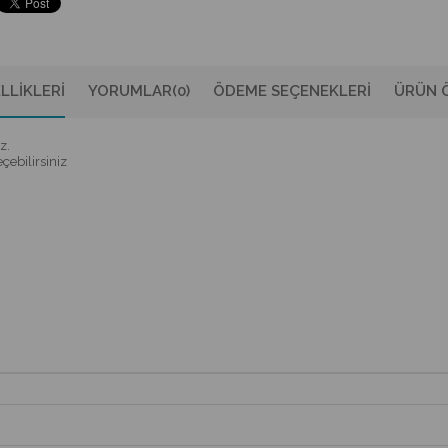
LLIKLERI
YORUMLAR
(0)
ÖDEME SEÇENEKLERI
ÜRÜN Ö
z.
eçebilirsiniz