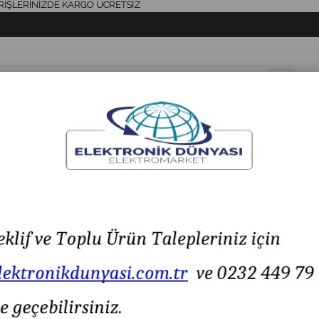
RİNİZDE KARGO ÜCRETSİZ
& AKSESUAR
HAVYA & LEHİM
SİGORTA & AKSESUAR
LED IŞIK
29.1.12-24VAC/DC KÜP LED MULTİFONKSİYON 43 SES SİREN
MESAN MS 229.1.12-24VAC/DC KÜP LED MULTİFON