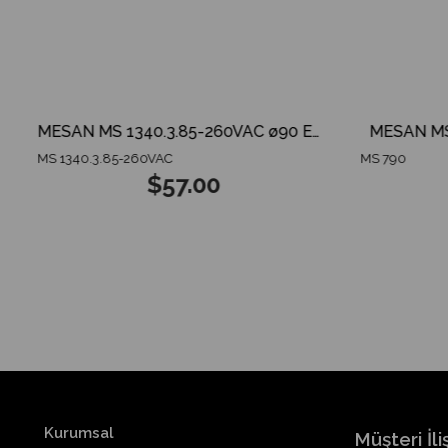
İ VİTES KORNASI
MESAN MS 1340.3.85-260VAC ø90 ENDÜSTRİYEL İKAZ LAMBA TABAN MONTAJ
MESAN MS 
MS 1340.3.85-260VAC
MS 790
$57.00
Kurumsal
Müşteri İliş