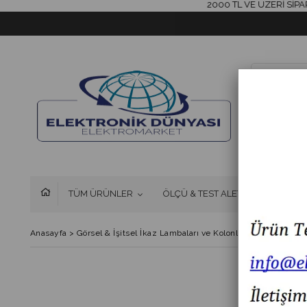
2000 TL VE ÜZERİ SİPARİŞLE
TÜM ÜRÜNLER
ÖLÇÜ & TEST ALETLERİ
FAN 
Anasayfa
>
Görsel & İşitsel İkaz Lambaları ve Kolonlar
>
MESAN MS 2