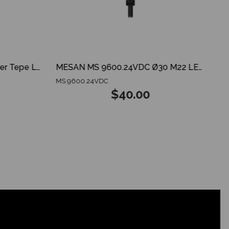
MESAN MS 825.12-24V Amber Tepe Lambası ECE R65 ECE R10 3 MODES SPARKING DOME
MESAN MS 9600.24VDC Ø30 M22 LED Indikatör GX12 Konnektör RGY Siyah Gövde
MS 9600.24VDC
$40.00