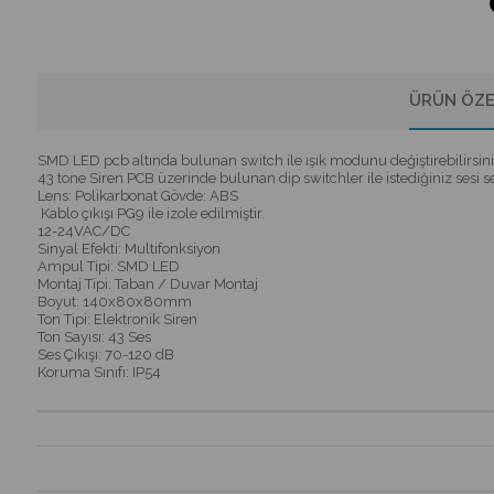
ÜRÜN ÖZE
SMD LED pcb altında bulunan switch ile ışık modunu değiştirebilirsini
43 tone Siren PCB üzerinde bulunan dip switchler ile istediğiniz sesi s
Lens: Polikarbonat Gövde: ABS
Kablo çıkışı PG9 ile izole edilmiştir.
12-24VAC/DC
Sinyal Efekti: Multifonksiyon
Ampul Tipi: SMD LED
Montaj Tipi: Taban / Duvar Montaj
Boyut: 140x80x80mm
Ton Tipi: Elektronik Siren
Ton Sayısı: 43 Ses
Ses Çıkışı: 70-120 dB
Koruma Sınıfı: IP54