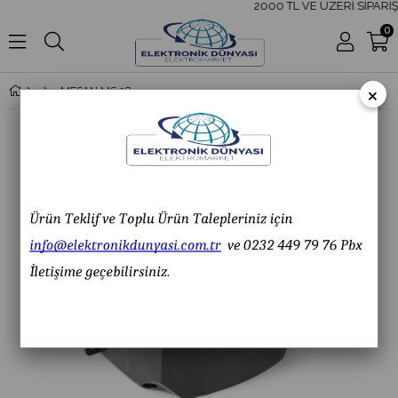
2000 TL VE ÜZERİ SİPARİŞ
0
×
MESAN MS 281.12-24VAC/DC 200 SERİ IP66 ELEKTRONİK SİREN 43 SES