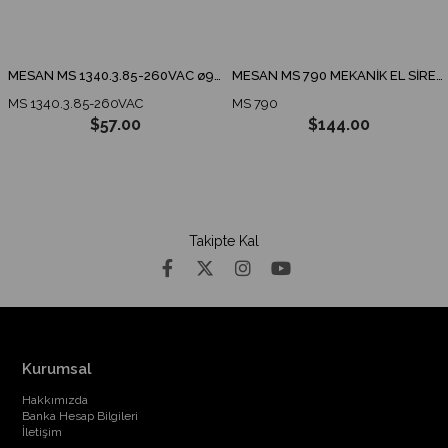
MESAN MS 1340.3.85-260VAC ø90 ENDÜSTRİYEL İKAZ LAMBA TABAN MONTAJ
MESAN MS 790 MEKANİK EL SİRENİ
MS 1340.3.85-260VAC
MS 790
$57.00
$144.00
Takipte Kal
Kurumsal
Hakkımızda
Banka Hesap Bilgileri
İletişim