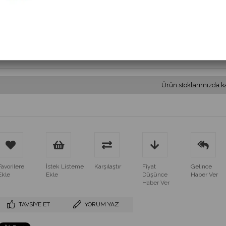
(MS 294.110-220VAC)
$32.00
(KDV Dahil)
$28.80
(KDV Dahil)
Ürün stoklarımızda k
Favorilere
İstek Listeme
Karşılaştır
Fiyat
Gelince
Ekle
Ekle
Düşünce
Haber Ver
Haber Ver
TAVSIYE ET
YORUM YAZ