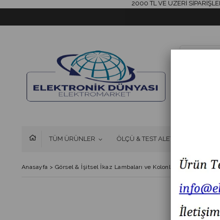
2000 TL VE ÜZERİ SİPARİŞLERİNİ
TÜM ÜRÜNLER
ÖLÇÜ & TEST ALETLERİ
FAN 
Anasayfa
>
Görsel & İşitsel İkaz Lambaları ve Kolonlar
>
MESAN MS 2