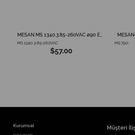
ERİ VİTES KORNASI
MESAN MS 1340.3.85-260VAC ø90 ENDÜSTRİYEL İKAZ LAMBA TABAN MONTAJ
MESAN MS
MS 1340.3.85-260VAC
MS 790
$57.00
Kurumsal
Müşteri İliş
Hakkımızda