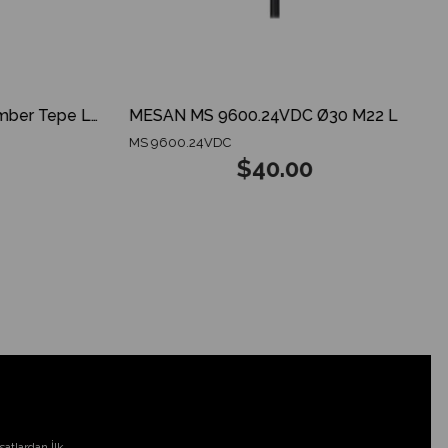
MESAN MS 825.12-24V Amber Tepe Lambası ECE R65 ECE R10 3 MODES SPARKING DOME
MESAN MS 9600.24VDC Ø30 M22 LED Indikatör GX12 Konnektör RGY Siyah Gövde
MS 9600.24VDC
$40.00
atlardan İlk