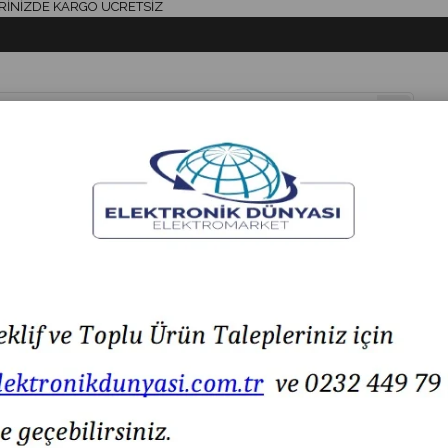
ZDE KARGO ÜCRETSİZ
& AKSESUAR
HAVYA & LEHİM
SİGORTA & AKSESUAR
LED IŞIK
94.110-220VAC Ø70 RGB LED KONTAK TİP BUZZER TABAN MONTAJ
MESAN MS 294.110-220VAC Ø70 RGB LED KONTAK