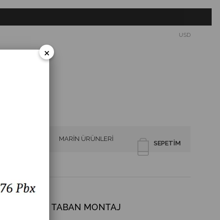
USD
×
SİRENLER
MARİN ÜRÜNLERİ
SEPETIM
 TİP BUZZER TABAN MONTAJ