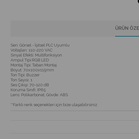
ÜRÜN ÖZE
Seri: Görsel - İşitsel PLC Uyumlu
Voltajları: 110-220 VAC
Sinyal Efekti: Multifonksiyon
Ampul Tipi:RGB LED
Montaj Tipi: Taban Montaj
Boyut: 70x100x115mm
Ton Tipi: Buzzer
Ton Sayısı: 1
Ses Çıkışı: 70-120 dB
Koruma Sınıfı: IP65
Lens: Polikarbonat, Gövde: ABS
**Farklı renk seçenekleri için bize ulaşabilirsiniz.