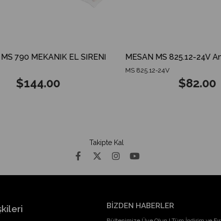
 790 MEKANİK EL SİRENİ
MS 825.12-24V
$144.00
$82.00
Takipte Kal
BİZDEN HABERLER
kileri
Bültenimize Üye Olun ! Tüm İndirim ve Fırs