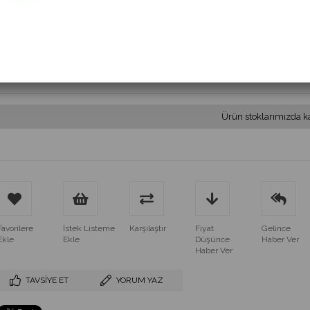
(MS 309.1.85-260VAC)
$27.60
(KDV Dahil)
$24.84
(KDV Dahil)
Ürün stoklarımızda k
Favorilere
İstek Listeme
Karşılaştır
Fiyat
Gelince
Ekle
Ekle
Düşünce
Haber Ver
Haber Ver
TAVSIYE ET
YORUM YAZ