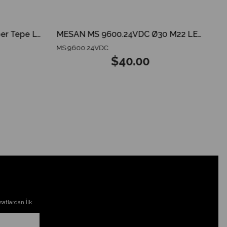
MESAN MS 825.12-24V Amber Tepe Lambası ECE R65 ECE R10 3 MODES SPARKING DOME
MESAN MS 9600.24VDC Ø30 M22 LED Indikatör GX12 Konnektör RGY Siyah Gövde
MS 9600.24VDC
$40.00
atlardan İlk