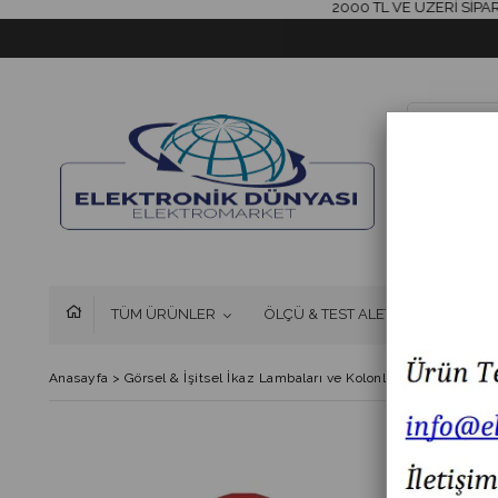
2000 TL VE ÜZERİ SİPARİŞLE
TÜM ÜRÜNLER
ÖLÇÜ & TEST ALETLERİ
FAN 
Anasayfa
>
Görsel & İşitsel İkaz Lambaları ve Kolonlar
>
MESAN MS 30