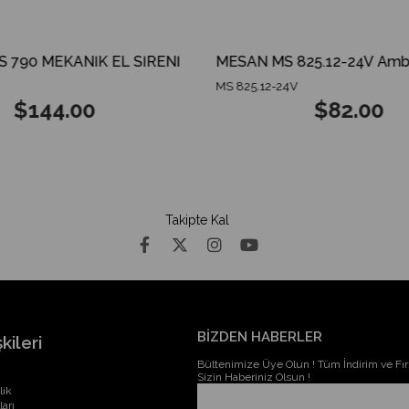
790 MEKANİK EL SİRENİ
MS 825.12-24V
$144.00
$82.00
Takipte Kal
BİZDEN HABERLER
kileri
Bültenimize Üye Olun ! Tüm İndirim ve Fırs
Sizin Haberiniz Olsun !
lik
ları