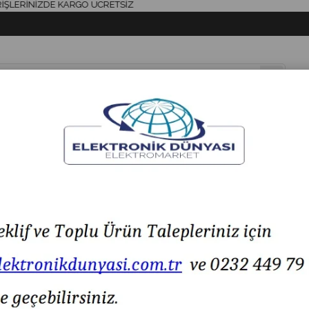
RİNİZDE KARGO ÜCRETSİZ
& AKSESUAR
HAVYA & LEHİM
SİGORTA & AKSESUAR
LED IŞIK
9.1.85-260VAC Ø70 LED Multifonksiyon İkaz Lamba M22 Somun Bağlantı
MESAN MS 309.1.85-260VAC Ø70 LED Multifonksiyon