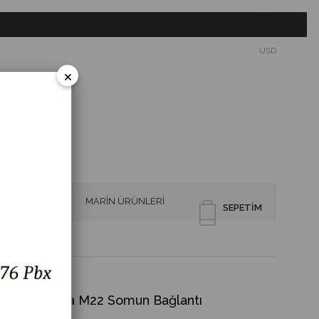
USD
×
SİRENLER
MARİN ÜRÜNLERİ
SEPETIM
 İkaz Lamba M22 Somun Bağlantı