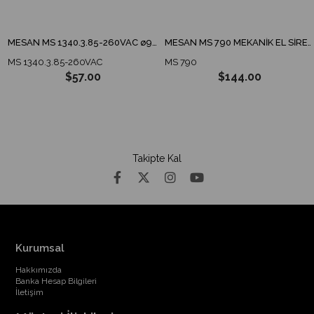
MESAN MS 1340.3.85-260VAC ø90 ENDÜSTRİYEL İKAZ LAMBA TABAN MONTAJ
MESAN MS 790 MEKANİK EL SİRENİ
MS 1340.3.85-260VAC
MS 790
$57.00
$144.00
Takipte Kal
Kurumsal
Hakkımızda
Banka Hesap Bilgileri
İletişim