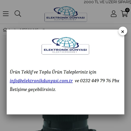
2000 TL VE ÜZERİ SİPARİŞ
0
×
MESAN MS 357.2.12-60VAC/DC Ø70 LED Multifonksiyon Buzzer Kombinasyon Taban Montaj