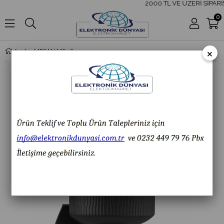
2000 TL VE ÜZERİ SİPARİŞ
0
×
MESAN MS 378.1.110-220VAC Ø70 300 Seri LED Multifonksiyon Buzzer Duvar Montaj