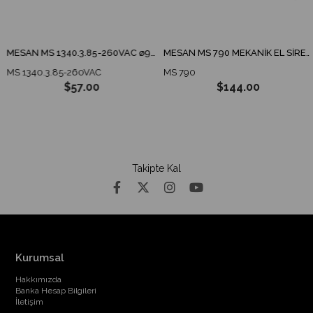
MESAN MS 1340.3.85-260VAC ø90 ENDÜSTRİYEL İKAZ LAMBA TABAN MONTAJ
MESAN MS 790 MEKANİK EL SİRENİ
MS 1340.3.85-260VAC
MS 790
$57.00
$144.00
Takipte Kal
Kurumsal
Hakkımızda
Banka Hesap Bilgileri
İletişim