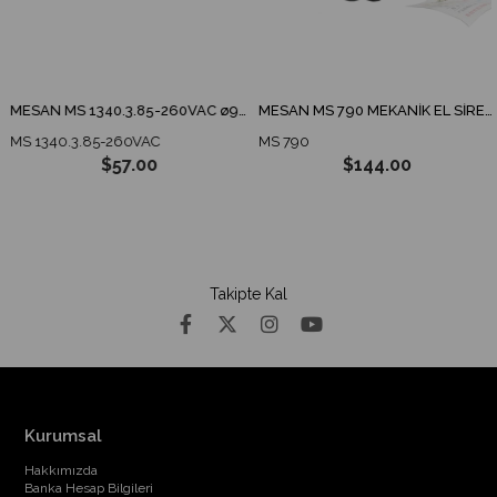
MESAN MS 1340.3.85-260VAC ø90 ENDÜSTRİYEL İKAZ LAMBA TABAN MONTAJ
MESAN MS 790 MEKANİK EL SİRENİ
MS 1340.3.85-260VAC
MS 790
$57.00
$144.00
Takipte Kal
Kurumsal
Hakkımızda
Banka Hesap Bilgileri