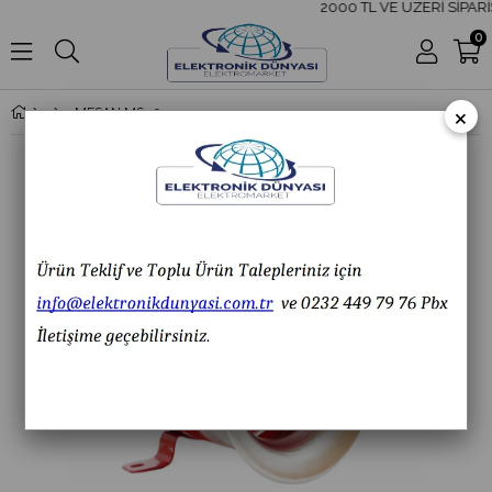
2000 TL VE ÜZERİ SİPARİ
0
×
MESAN MS 390.220VAC Motor Siren Metal Gövde 100W