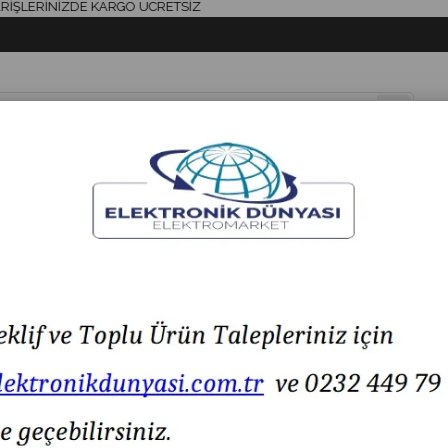
ERİNİZDE KARGO ÜCRETSİZ
& AKSESUAR
HAVYA & LEHİM
SİGORTA & AKSESUAR
LED IŞIK
1.12-80VDC Forklift Red Zone Çizgi Lamba 18W Kırmızı
MESAN MS 481.12-80VDC Forklift Red Zone Çizgi La