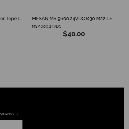
MESAN MS 825.12-24V Amber Tepe Lambası ECE R65 ECE R10 3 MODES SPARKING DOME
MESAN MS 9600.24VDC Ø30 M22 LED Indikatör GX12 Konnektör RGY Siyah Gövde
MS 9600.24VDC
$40.00
atlardan İlk