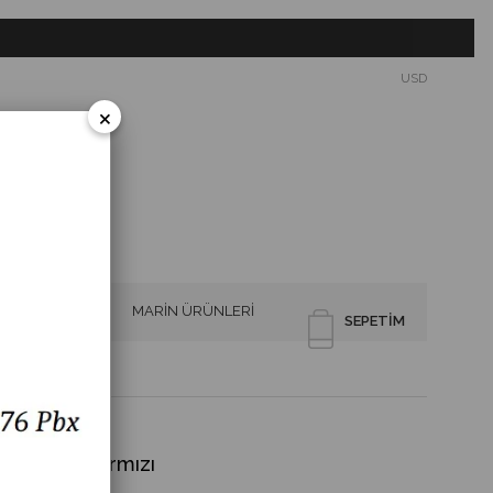
USD
×
SİRENLER
MARİN ÜRÜNLERİ
SEPETIM
mba 18W Kırmızı