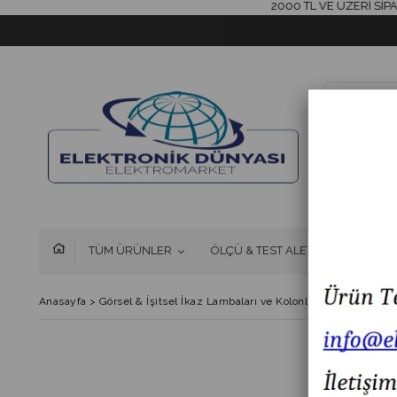
2000 TL VE ÜZERİ SİPARİŞL
TÜM ÜRÜNLER
ÖLÇÜ & TEST ALETLERİ
FAN 
Anasayfa
>
Görsel & İşitsel İkaz Lambaları ve Kolonlar
>
MESAN MS 48