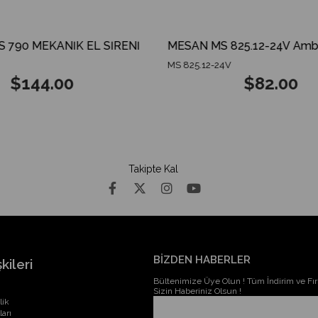
790 MEKANİK EL SİRENİ
MS 825.12-24V
$144.00
$82.00
Takipte Kal
BİZDEN HABERLER
kileri
Bültenimize Üye Olun ! Tüm İndirim ve Fırs
Sizin Haberiniz Olsun !
lik
ları