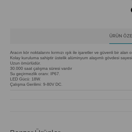
ÜRÜN ÖZE
Aracın kör noktalarını kırmızı ışık ile işaretler ve güvenli bir al
Kolay kuruluma sahiptir üstelik alüminyum alaşımlı gövdesi say
Uzun ömürlüdür.
30.000 saat çalışma süresi vardır
Su geçirmezlik oranı: IP67.
LED Gücü: 18W.
Çalışma Gerilimi: 9-80V DC.