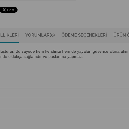
LLIKLERI
YORUMLAR
(0)
ÖDEME SEÇENEKLERI
ÜRÜN Ö
an oluşturur. Bu sayede hem kendinizi hem de yayaları güvence altına almı
esinde oldukça sağlamdır ve paslanma yapmaz.