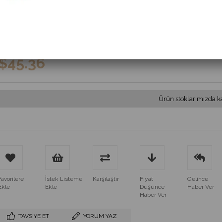
(MS 481.12-80VDC)
$50.40
$37.80
+ KDV
$45.36
Ürün stoklarımızda k
Favorilere
İstek Listeme
Karşılaştır
Fiyat
Gelince
Ekle
Ekle
Düşünce
Haber Ver
Haber Ver
TAVSIYE ET
YORUM YAZ