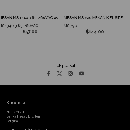
MESAN MS 1340.3.85-260VAC ø90 ENDÜSTRİYEL İKAZ LAMBA TABAN MONTAJ
MESAN MS 790 MEKANİK EL SİRENİ
40.3.85-260VAC
MS 790
MS 82
$57.00
$144.00
Takipte Kal
Kurumsal
Hakkımızda
Banka Hesap Bilgileri
İletişim