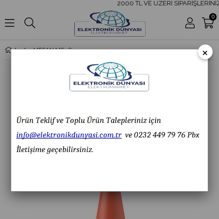
2000 TL VE ÜZERİ SİPARİŞLERİNİZ
0
×
MESAN MS 5810.1.220VAC Ø70 Xenon Çakar Borulu Horn Korna Duvar Montaj