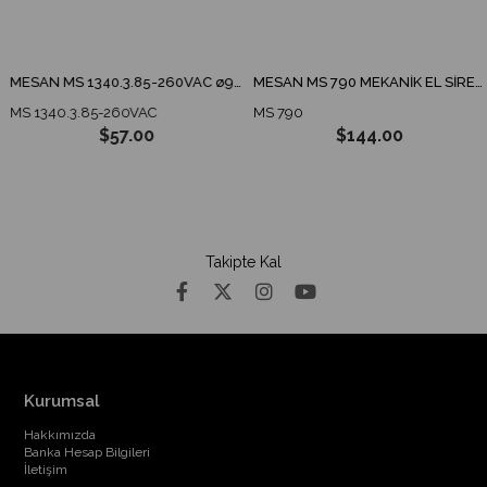
MESAN MS 1340.3.85-260VAC ø90 ENDÜSTRİYEL İKAZ LAMBA TABAN MONTAJ
MESAN MS 790 MEKANİK EL SİRENİ
MS 1340.3.85-260VAC
MS 790
$57.00
$144.00
Takipte Kal
Kurumsal
Hakkımızda
Banka Hesap Bilgileri
İletişim