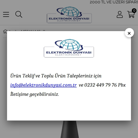
2000 TL VE ÜZERİ SİPARİ
0
×
MESAN MS 5811.1.24VAC/DC Ø70 Xenon Çakar 2 Ses Borulu Elektronik Siren Duvar Montaj