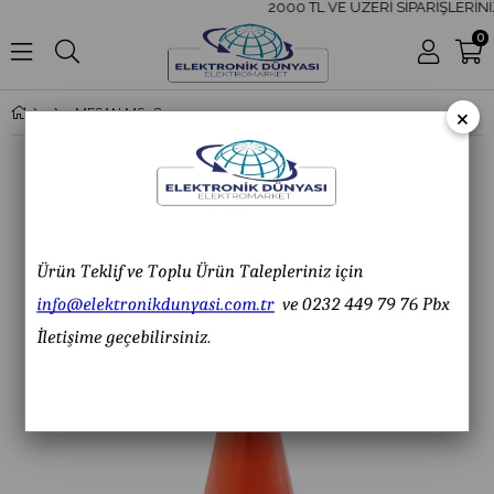
2000 TL VE ÜZERİ SİPARİŞLERİNİ
0
×
MESAN MS 5812.1.110-220VAC Ø70 Xenon Çakar 50 Ses Borulu Siren Duvar Montaj