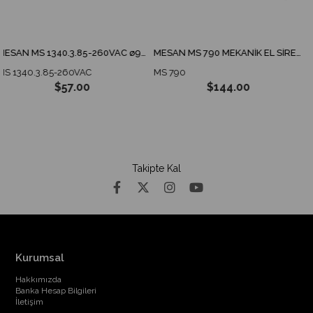
MESAN MS 1340.3.85-260VAC ø90 ENDÜSTRİYEL İKAZ LAMBA TABAN MONTAJ
MESAN MS 790 MEKANİK EL SİRENİ
340.3.85-260VAC
MS 790
MS 8
$57.00
$144.00
Takipte Kal
Kurumsal
Hakkımızda
Banka Hesap Bilgileri
İletişim