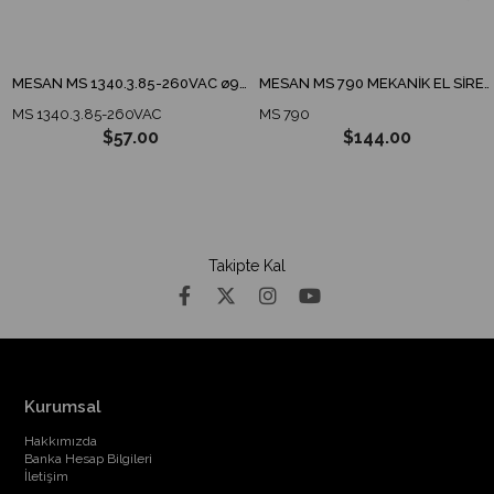
MESAN MS 1340.3.85-260VAC ø90 ENDÜSTRİYEL İKAZ LAMBA TABAN MONTAJ
MESAN MS 790 MEKANİK EL SİRENİ
MS 1340.3.85-260VAC
MS 790
$57.00
$144.00
Takipte Kal
Kurumsal
Hakkımızda
Banka Hesap Bilgileri
İletişim