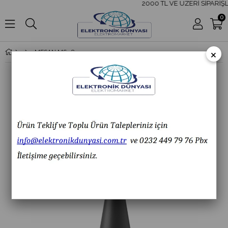
2000 TL VE ÜZERİ SİPARİŞL
0
×
MESAN MS 5834.1.12-60VAC/DC Ø70 LED Multifonksiyon Tek Ses Borulu Siren Duvar Montaj