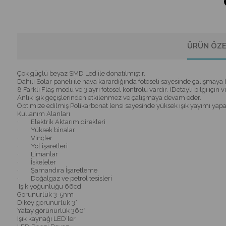
ÜRÜN ÖZE
Çok güçlü beyaz SMD Led ile donatılmıştır.
Dahili Solar paneli ile hava karardığında fotoseli sayesinde çalışmaya 
8 Farklı Flaş modu ve 3 ayrı fotosel kontrölü vardır. (Detaylı bilgi için v
Anlık ışık geçişlerinden etkilenmez ve çalışmaya devam eder.
Optimize edilmiş Polikarbonat lensi sayesinde yüksek ışık yayımı yapa
Kullanım Alanları
· Elektrik Aktarım direkleri
· Yüksek binalar
· Vinçler
· Yol işaretleri
· Limanlar
· İskeleler
· Şamandıra İşaretleme
· Doğalgaz ve petrol tesisleri
Işık yoğunluğu 66cd
Görünürlük 3-5nm
Dikey görünürlük 3°
Yatay görünürlük 360°
Işık kaynağı LED´ler