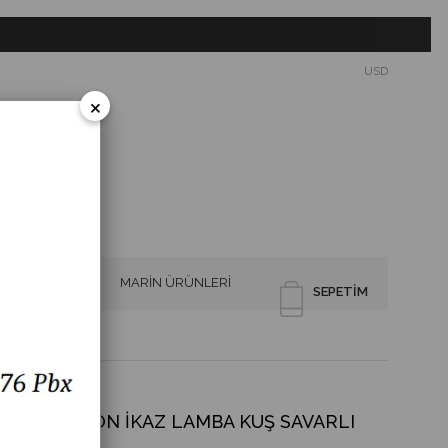
USD
×
SİRENLER
MARİN ÜRÜNLERİ
SEPETIM
ARLI
LTİFONKSİYON İKAZ LAMBA KUŞ SAVARLI