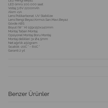
LED Rengi Beyaz
LED ömrü 100.000 saat
Voltaj 3.6V 2200mAh
Akım <1A
Lens Polikarbonat, UV Stabilize
Lens Rengi Beyaz,Kırmızı,Sarı,Mavi,Beyaz
Gövde ABS
Boyut (W * H) 155x150x140mm
Montaj Taban Montaj
Opsiyonel Montaj Boru Montaj
Montaj delikleri 3x Ø4,5mm
Net ağırlık 450gram
Sıcaklık -20C ° ~ 60C °
Garanti 2 yıl
Benzer Ürünler