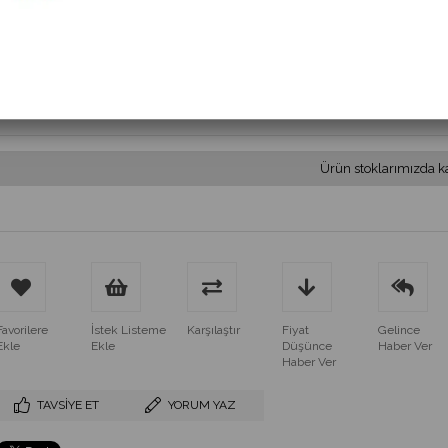
(MS 627.1 3.6V SOLAR)
$103.20
(KDV Dahil)
$92.88
(KDV Dahil)
Ürün stoklarımızda k
Favorilere
İstek Listeme
Karşılaştır
Fiyat
Gelince
Ekle
Ekle
Düşünce
Haber Ver
Haber Ver
TAVSIYE ET
YORUM YAZ