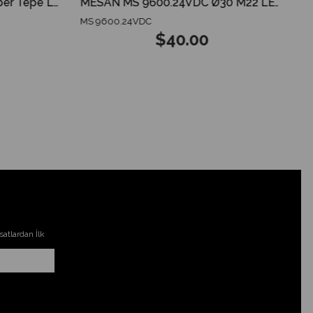
MESAN MS 825.12-24V Amber Tepe Lambası ECE R65 ECE R10 3 MODES SPARKING DOME
MESAN MS 9600.24VDC Ø30 M22 LED Indikatör GX12 Konnektör RGY Siyah Gövde
MS 9600.24VDC
$40.00
atlardan İlk