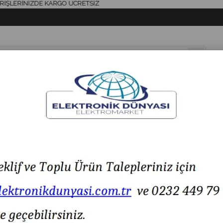
RİNİZDE KARGO ÜCRETSİZ
& AKSESUAR
HAVYA & LEHİM
SİGORTA & AKSESUAR
LED IŞIK
27.1 3.6V SOLAR Ø110 SOLAR LED MULTİFONKSİYON İKAZ LAMBA KUŞ SAV
MESAN MS 627.1 3.6V SOLAR Ø110 SOLAR LED MU