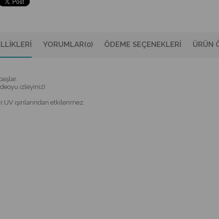
LLIKLERI
YORUMLAR
(0)
ÖDEME SEÇENEKLERI
ÜRÜN Ö
başlar.
ideoyu izleyiniz)
r.UV ışınlarından etkilenmez.