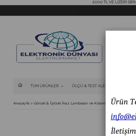
2000 TL VE ÜZERİ SİPARİŞLE
TÜM ÜRÜNLER
ÖLÇÜ & TEST ALETLERİ
FAN 
Anasayfa
>
Görsel & İşitsel İkaz Lambaları ve Kolonlar
>
MESAN MS 6