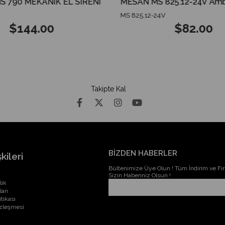
790 MEKANİK EL SİRENİ
MS 825.12-24V
$144.00
$82.00
Takipte Kal
BİZDEN HABERLER
kileri
Bültenimize Üye Olun ! Tüm İndirim ve Fırs
Sizin Haberiniz Olsun !
lik
ları
itikası
özleşmesi