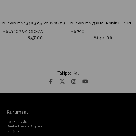
MESAN MS 1340.3.85-260VAC ø90 ENDÜSTRİYEL İKAZ LAMBA TABAN MONTAJ
MESAN MS 790 MEKANİK EL SİRENİ
MS 1340.3.85-260VAC
MS 790
$57.00
$144.00
Takipte Kal
Kurumsal
Hakkımızda
Banka Hesap Bilgileri
İletişim