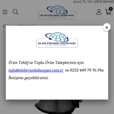
2000 TL VE ÜZERİ SİPARİŞ
0
×
MESAN MS 690.220VAC MOTOR SİREN NO:4 ALÜMİNYUM DÖKÜM 400W