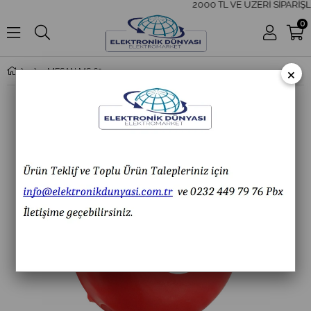
2000 TL VE ÜZERİ SİPARİŞLE
0
×
MESAN MS 691.110-220VAC/DC 6'' 152MM ÇAN ZİL