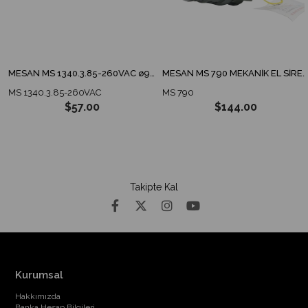
MESAN MS 1340.3.85-260VAC ø90 ENDÜSTRİYEL İKAZ LAMBA TABAN MONTAJ
MESAN MS 790 MEKANİK EL SİRENİ
MS 1340.3.85-260VAC
MS 790
$57.00
$144.00
Takipte Kal
Kurumsal
Hakkımızda
Banka Hesap Bilgileri