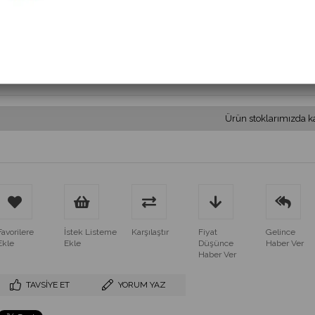
(MS 743.3.85-260VAC)
$39.60
(KDV Dahil)
$35.64
(KDV Dahil)
Ürün stoklarımızda k
Favorilere
İstek Listeme
Karşılaştır
Fiyat
Gelince
Ekle
Ekle
Düşünce
Haber Ver
Haber Ver
TAVSIYE ET
YORUM YAZ