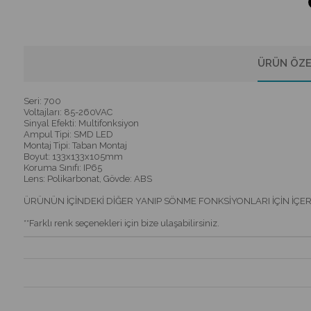
ÜRÜN ÖZE
Seri: 700
Voltajları: 85-260VAC
Sinyal Efekti: Multifonksiyon
Ampul Tipi: SMD LED
Montaj Tipi: Taban Montaj
Boyut: 133x133x105mm
Koruma Sınıfı: IP65
Lens: Polikarbonat, Gövde: ABS
ÜRÜNÜN İÇİNDEKİ DİĞER YANIP SÖNME FONKSİYONLARI İÇİN İÇ
**Farklı renk seçenekleri için bize ulaşabilirsiniz.