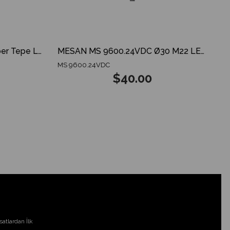
MESAN MS 825.12-24V Amber Tepe Lambası ECE R65 ECE R10 3 MODES SPARKING DOME
MESAN MS 9600.24VDC Ø30 M22 LED Indikatör GX12 Konnektör RGY Siyah Gövde
MS 9600.24VDC
$40.00
atlardan İlk