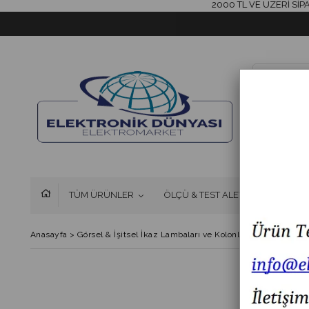
2000 TL VE ÜZERİ SİPARİŞL
TÜM ÜRÜNLER
ÖLÇÜ & TEST ALETLERİ
FAN 
Anasayfa
>
Görsel & İşitsel İkaz Lambaları ve Kolonlar
>
MESAN MS 74