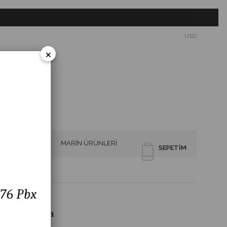
USD
×
SİRENLER
MARİN ÜRÜNLERİ
SEPETIM
 İkaz Lamba