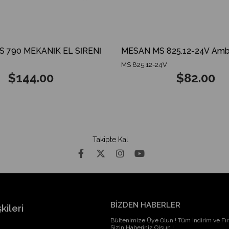
790 MEKANİK EL SİRENİ
MS 825.12-24V
$144.00
$82.00
Takipte Kal
BİZDEN HABERLER
kileri
Bültenimize Üye Olun ! Tüm İndirim ve Fırs
Sizin Haberiniz Olsun !