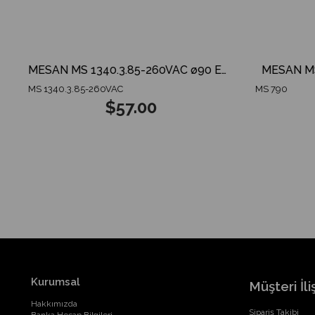
İ VİTES KORNASI
MESAN MS 1340.3.85-260VAC ø90 ENDÜSTRİYEL İKAZ LAMBA TABAN MONTAJ
MESAN MS 
MS 1340.3.85-260VAC
MS 790
$57.00
Kurumsal
Müşteri İliş
Hakkımızda
Sipariş Takibi
Banka Hesap Bilgileri