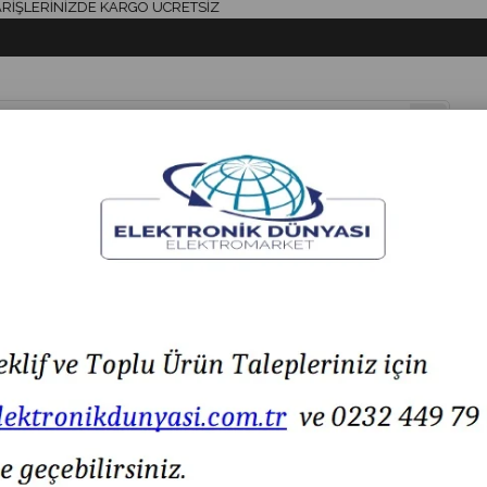
ERİNİZDE KARGO ÜCRETSİZ
& AKSESUAR
HAVYA & LEHİM
SİGORTA & AKSESUAR
LED IŞIK
3.3.85-260VAC Ø90 LED Multifonksiyon İkaz Lamba
MESAN MS 743.3.85-260VAC Ø90 LED Multifonksiyon