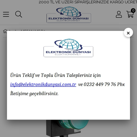
2000 TL VE ÜZERİ SİPARİŞLERİNİZDE KARGO ÜCRETS
0
×
MESAN MS 8025.1.2.110-220VAC Ø100 İkili LED Multifonksiyon Trafik Lamba