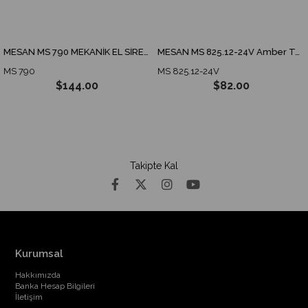
MESAN MS 790 MEKANİK EL SİRENİ
MESAN MS 825.12-24V Amber Tepe Lambası ECE R65 ECE R10 3 MODES SPARKING DOME
S 790
MS 825.12-24V
M
$144.00
$82.00
Takipte Kal
Kurumsal
Hakkımızda
Banka Hesap Bilgileri
İletişim