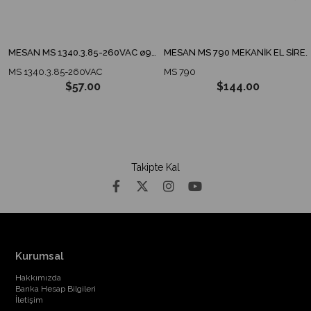
MESAN MS 1340.3.85-260VAC ø90 ENDÜSTRİYEL İKAZ LAMBA TABAN MONTAJ
MESAN MS 790 MEKANİK EL SİRENİ
MS 1340.3.85-260VAC
MS 790
$57.00
$144.00
Takipte Kal
Kurumsal
Hakkımızda
Banka Hesap Bilgileri
İletişim