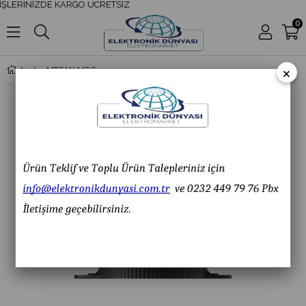
ŞLERİNİZDE KARGO ÜCRETSİZ
0
×
MESAN MS 83030.1.110-220VAC Ø70 Mini LED Flaşör Lamba