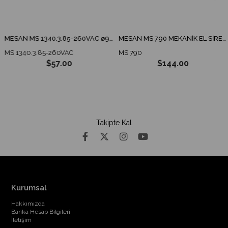
MESAN MS 1340.3.85-260VAC ø90 ENDÜSTRİYEL İKAZ LAMBA TABAN MONTAJ
MESAN MS 790 MEKANİK EL SİRENİ
MS 1340.3.85-260VAC
MS 790
$57.00
$144.00
Takipte Kal
Kurumsal
Hakkımızda
Banka Hesap Bilgileri
İletişim