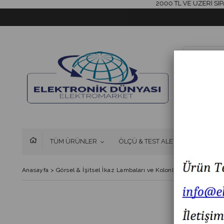
2000 TL VE ÜZERİ SİPARİŞL
TÜM ÜRÜNLER
ÖLÇÜ & TEST ALETLERİ
FAN 
Anasayfa
>
Görsel & İşitsel İkaz Lambaları ve Kolonlar
>
MESAN MS 83