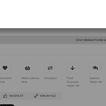
(MS 83036.1.12-24VAC/DC)
$22.80
(KDV Dahil)
$20.52
(KDV Dahil)
Ürün stoklarımızda k
Favorilere
İstek Listeme
Karşılaştır
Fiyat
Gelince
Ekle
Ekle
Düşünce
Haber Ver
Haber Ver
TAVSIYE ET
YORUM YAZ