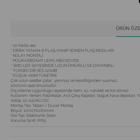
ÜRÜN ÖZE
* 10 Farklı ses
* DİREK YANAN-6 FLAŞ-YANIP SÖNEN FLAŞ MODLARI
* KOLAY MONTAJ
* POLİKARBONAT LENS,ABS GÖVDE,
* SMD LED SAYESİNDE UZUN ÖMÜRLÜ VE DAYANIKLI
* YÜKSEK DB SES 120dB
* DÜŞÜK AKIM TÜKETİMİ
Çok uzun saatler çalar; yanmaz ve kendiliğinden susmaz.
100000 saat ömürlüdür.
Dış ortama uygunluğu sayesinde nem, su, rutubet ve toz almaz.
Kullanım Yerleri: Fabrikalar, Acil Çıkış Kapıları, Soğuk hava depoları, 
Voltaj: 12-24VAC/DC
Montaj Tipi: Taban / Duvar Montaj
Boyut: 100x70x60mm
Ton Tipi: Elektronik Siren
Koruma Sınıfı: IP65