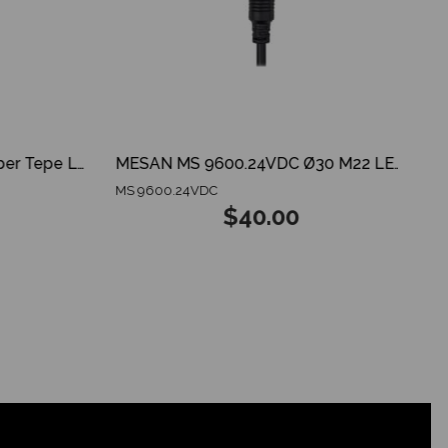
MESAN MS 825.12-24V Amber Tepe Lambası ECE R65 ECE R10 3 MODES SPARKING DOME
MESAN MS 9600.24VDC Ø30 M22 LED Indikatör GX12 Konnektör RGY Siyah Gövde
MS 9600.24VDC
$40.00