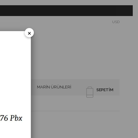
USD
×
SİRENLER
MARİN ÜRÜNLERİ
SEPETIM
iren