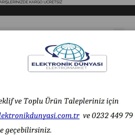
ERİNİZDE KARGO ÜCRETSİZ
& AKSESUAR
HAVYA & LEHİM
SİGORTA & AKSESUAR
LED IŞIK
036.1.12-24VAC/DC Ø70 LED Flaşörlü Siren
MESAN MS 83036.1.12-24VAC/DC Ø70 LED Flaşörlü S