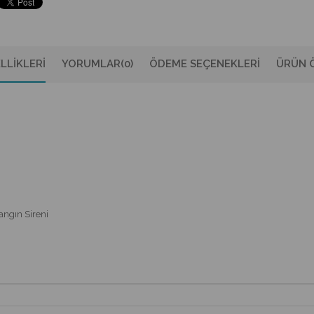
LLIKLERI
YORUMLAR
(0)
ÖDEME SEÇENEKLERI
ÜRÜN Ö
Yangın Sireni