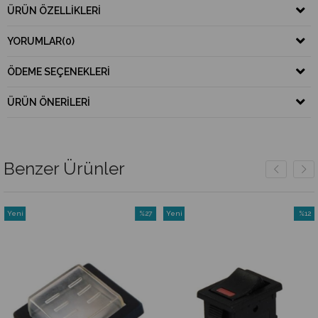
ÜRÜN ÖZELLIKLERI
YORUMLAR
(0)
ÖDEME SEÇENEKLERI
ÜRÜN ÖNERILERI
Benzer Ürünler
Yeni
%27
Yeni
%12
Ürün
İndirim
Ürün
İndirim
%27İndirim
%12İndi