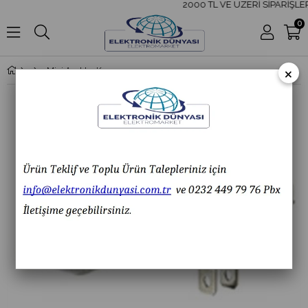
2000 TL VE ÜZERİ SİPARİŞLER
0
×
Mini Anahtar Kılıfı IC-125A ( Su Geçirmez ) IC125A IC 125A