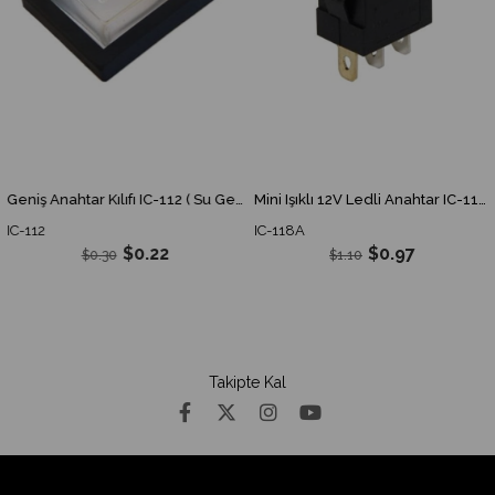
Geniş Anahtar Kılıfı IC-112 ( Su Geçirmez ) IC112 IC 112
Mini Işıklı 12V Ledli Anahtar IC-118A IC118A IC 118A
IC-112
IC-118A
$0.22
$0.97
$0.30
$1.10
Takipte Kal