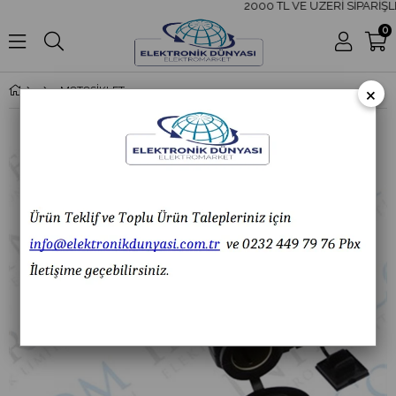
2000 TL VE ÜZERİ SİPARİŞLE
0
×
MOTOSİKLET USB ŞARJ SETİ ANAHTARLI