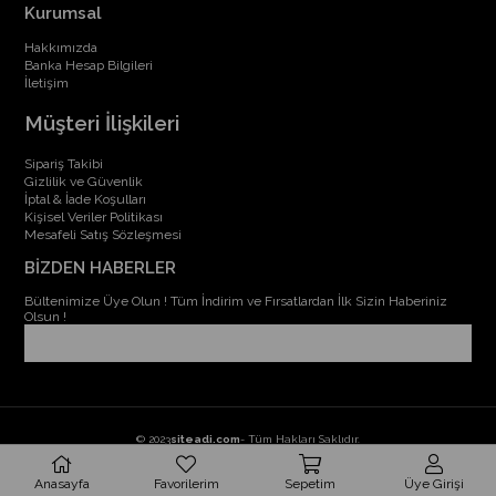
Kurumsal
Hakkımızda
Banka Hesap Bilgileri
İletişim
Müşteri İlişkileri
Sipariş Takibi
Gizlilik ve Güvenlik
İptal & İade Koşulları
Kişisel Veriler Politikası
Mesafeli Satış Sözleşmesi
BİZDEN HABERLER
Bültenimize Üye Olun ! Tüm İndirim ve Fırsatlardan İlk Sizin Haberiniz
Olsun !
© 2023
siteadi.com
- Tüm Hakları Saklıdır.
Anasayfa
Favorilerim
Sepetim
Üye Girişi