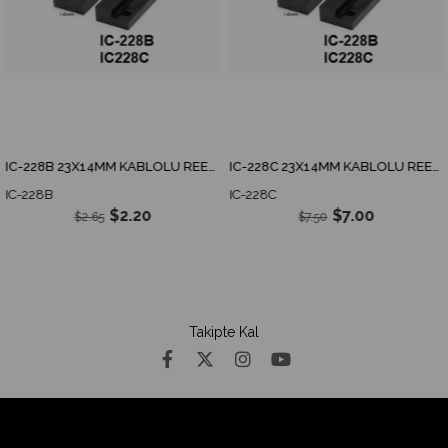
IC-228B 23X14MM KABLOLU REED SENSÖR NORMALDE AÇIK KONTAK
IC-228C 23X14MM KABLOLU REED SENSÖR NORMALDE KAPALI KONTAK
IC-228B
IC-228C
$2.20
$7.00
$2.65
$7.50
Takipte Kal