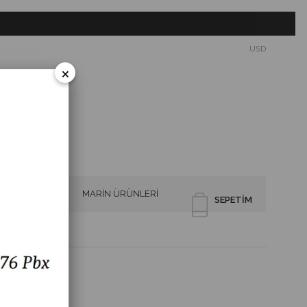
USD
×
SİRENLER
MARİN ÜRÜNLERİ
SEPETIM
İN 1CO