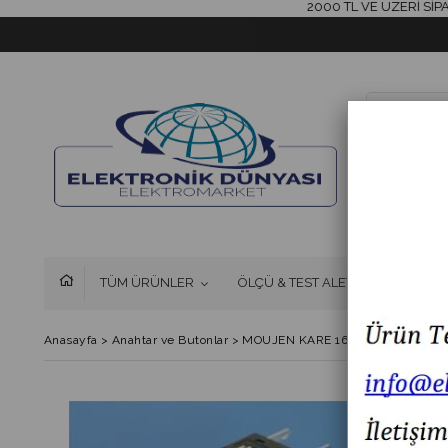
2000 TL VE ÜZERİ SİPARİŞL
TÜM ÜRÜNLER
ÖLÇÜ & TEST ALETLERİ
FAN 
Anasayfa
>
Anahtar ve Butonlar
>
MOUJEN KARE 16MM KALICI BUTO