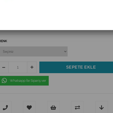
(M6P-BAS1-28)
$28.93
(KDV Dahil)
$26.04
(KDV Dahil)
RENK
Whatsapp İle Sipariş ver