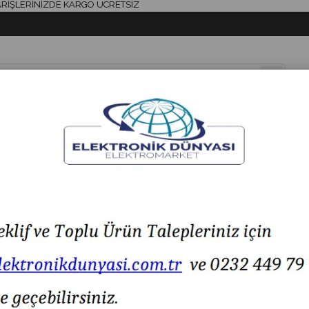
ERİNİZDE KARGO ÜCRETSİZ
& AKSESUAR
HAVYA & LEHİM
SİGORTA & AKSESUAR
LED IŞIK
N 24V AC/DC 6PİN 1CO
MOUJEN KARE 16MM KALICI BUTON 24V AC/DC 6P