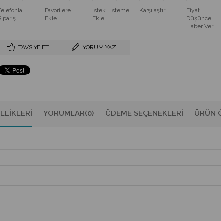
Telefonla
Favorilere
İstek Listeme
Karşılaştır
Fiyat
Sipariş
Ekle
Ekle
Düşünce
Haber Ver
TAVSIYE ET
YORUM YAZ
LLIKLERI
YORUMLAR
(0)
ÖDEME SEÇENEKLERI
ÜRÜN Ö