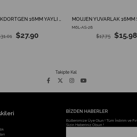
MOUJEN DİKDÖRTGEN 16MM YAYLI BUTON 24V AC/DC 9PİN 2CO
M6L-AS-28
$27.90
$15.98
31.01
$17.75
Takipte Kal
BİZDEN HABERLER
kileri
Bültenimize Üye Olun ! Tüm İndirim ve Fırs
Sizin Haberiniz Olsun !
lik
ları