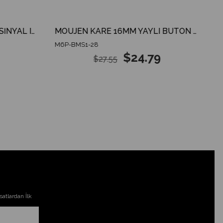
MOUJEN YUVARLAK 16MM SİNYAL IŞIK 24V AC/DC 3PİN BUTON
MOUJEN KARE 16MM YAYLI BUTON 24V AC/DC 6PİN 1CO
M6P-BMS1-28
$24.79
$27.55
atlardan İlk