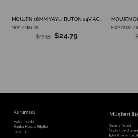
ı
MOUJEN 16MM YAYLI BUTON 24V AC/DC 6PİN 1CO
M6P-AMS1-28
M6P-CMS2-28
$24.79
$27.55
$
Kurumsal
Müşteri İliş
Hakkımızda
Sipariş Takibi
Banka Hesap Bilgileri
Gizlilik ve Güven
İletişim
İptal & İade Koşul