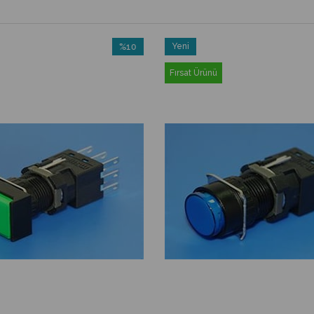
%10
Yeni
İndirim
Ürün
Fırsat Ürünü
%10İndirim