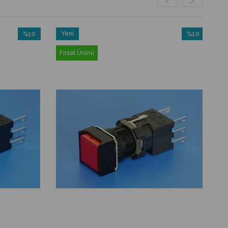
%10
Yeni
%10
İndirim
Ürün
İndirim
Fırsat Ürünü
%10İndirim
%10İndirim