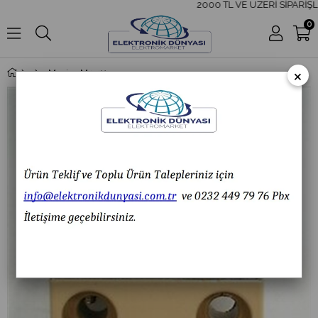
2000 TL VE ÜZERİ SİPARİŞLE
0
×
Moujen M4-4112R Kauçuk Korumalı Ters Makaralı Pim Limit Switch