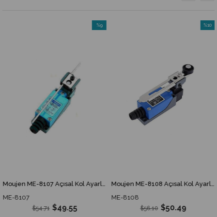
%9
%10
İndirim
İndirim
rim
%9İndirim
%10İndi
Moujen ME-8107 Açısal Kol Ayarlı Çubuk Limit Switch ME 8107 ME8107
Moujen ME-8108 Açısal Kol Ayarlı Plastik Makaralı Limit Switch ME 8108 ME8108
ME-8107
ME-8108
$49.55
$50.49
$54.71
$56.10