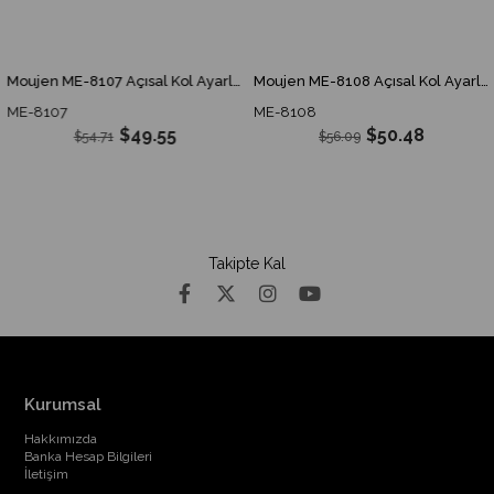
Moujen ME-8107 Açısal Kol Ayarlı Çubuk Limit Switch ME 8107 ME8107
Moujen ME-8108 Açısal Kol Ayarlı Plastik Makaralı Limit Switch ME 8108 ME8108
ME-8107
ME-8108
$49.55
$50.48
$54.71
$56.09
Takipte Kal
Kurumsal
Hakkımızda
Banka Hesap Bilgileri
İletişim