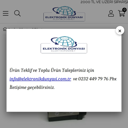
2000 TL VE ÜZERİ SİPARİŞL
0
×
Moujen MN-5161 Spiral Telli Limit Switch MN 5161 MN5161