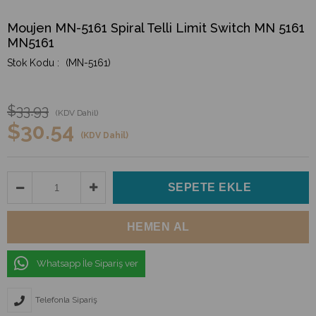
Moujen MN-5161 Spiral Telli Limit Switch MN 5161
MN5161
(MN-5161)
$33.93
(KDV Dahil)
$30.54
(KDV Dahil)
Whatsapp İle Sipariş ver
Telefonla Sipariş