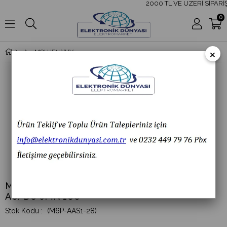
2000 TL VE ÜZERİ SİPARİŞ
0
×
MOUJEN YUVARLAK 16MM KALICI BUTON 24V AC/DC 6PİN 1CO
MOUJEN YUVARLAK 16MM KALICI BUTON 24V
AC/DC 6PİN 1CO
(M6P-AAS1-28)