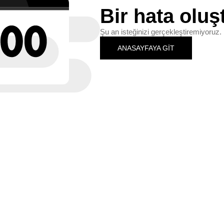
Bir hata oluş
Şu an isteğinizi gerçekleştiremiyoruz. 
ANASAYFAYA GİT