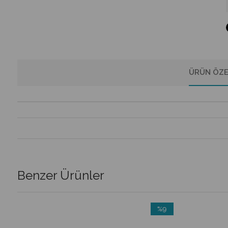
ÜRÜN ÖZE
Benzer Ürünler
%9
m
İndirim