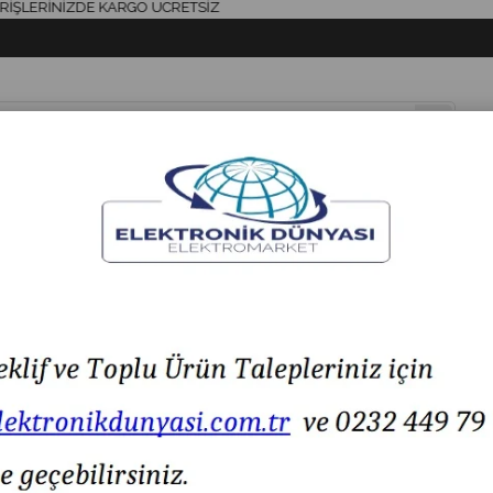
RİNİZDE KARGO ÜCRETSİZ
& AKSESUAR
HAVYA & LEHİM
SİGORTA & AKSESUAR
LED IŞIK
H
LMZ15-GQ-B KALIN UZUN PİMLİ SWİTCH