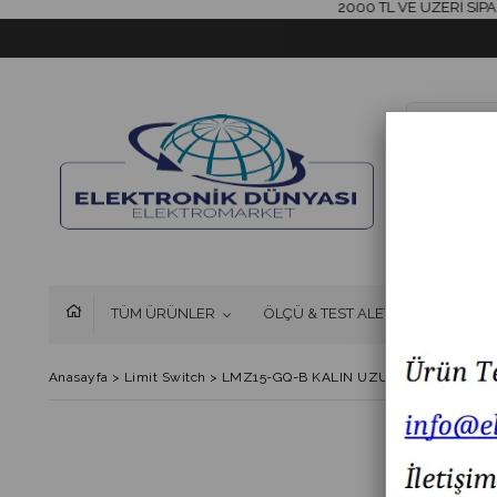
2000 TL VE ÜZERİ SİPARİŞLE
TÜM ÜRÜNLER
ÖLÇÜ & TEST ALETLERİ
FAN 
Anasayfa
>
Limit Switch
>
LMZ15-GQ-B KALIN UZUN PİMLİ SWİTC