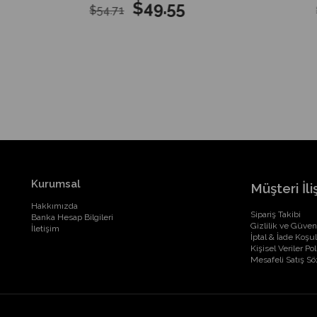
$49.55
$54.71
$
Kurumsal
Müşteri İliş
Hakkımızda
Sipariş Takibi
Banka Hesap Bilgileri
Gizlilik ve Güven
İletişim
İptal & İade Koşul
Kişisel Veriler Pol
Mesafeli Satış S