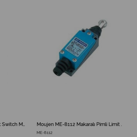
%10İndirim
%10İndirim
Moujen ME-8111 Pimli Limit Switch ME 8111 ME8111
Moujen ME-8112 Makaralı Pimli Limit Switch ME 8112 ME8112
ME-8112