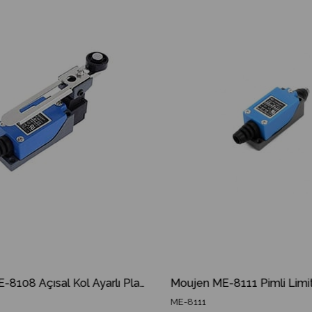
%10İndirim
Moujen ME-8108 Açısal Kol Ayarlı Plastik Makaralı Limit Switch ME 8108 ME8108
ME-8111