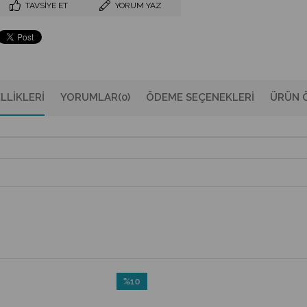
TAVSIYE ET
YORUM YAZ
LLIKLERI
YORUMLAR
(0)
ÖDEME SEÇENEKLERI
ÜRÜN Ö
%10
İndirim