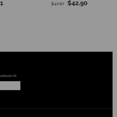
$42.90
$47.67
atlardan İlk