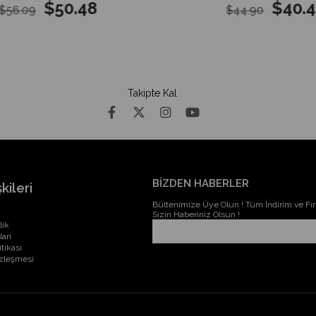
$50.48
$40.41
56.09
$44.90
Takipte Kal
BİZDEN HABERLER
kileri
Bültenimize Üye Olun ! Tüm İndirim ve Fırs
Sizin Haberiniz Olsun !
lik
ları
itikası
özleşmesi