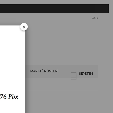
USD
×
SİRENLER
MARİN ÜRÜNLERİ
SEPETIM