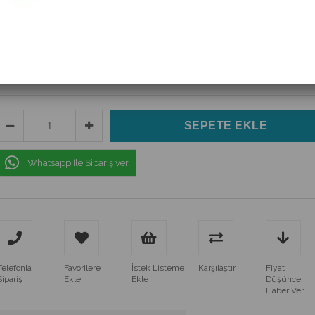
(LMZ15-GQ-B)
$5.00
(KDV Dahil)
$2.52
(KDV Dahil)
Whatsapp İle Sipariş ver
Telefonla
Favorilere
İstek Listeme
Karşılaştır
Fiyat
Sipariş
Ekle
Ekle
Düşünce
Haber Ver