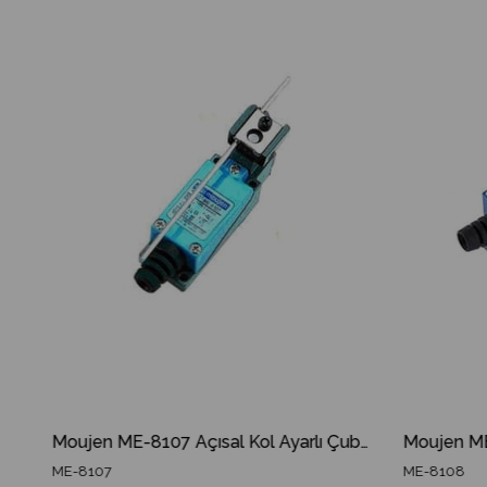
dirim
%9İndirim
Moujen ME-8107 Açısal Kol Ayarlı Çubuk Limit Switch ME 8107 ME8107
ME-8107
ME-8108