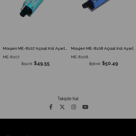
Moujen ME-8107 Açısal Kol Ayarlı Çubuk Limit Switch ME 8107 ME8107
Moujen ME-8108 Açısal Kol Ayarlı Plastik Makaralı Limit Switch ME 8108 ME8108
ME-8107
ME-8108
$49.55
$50.49
$54.71
$56.10
Takipte Kal