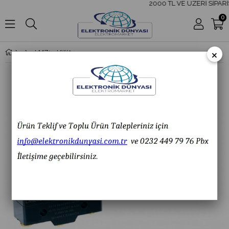
2000 TL VE ÜZERİ SİPARİ
0
×
LMZ15-HW24-B UZUN TEL PALET