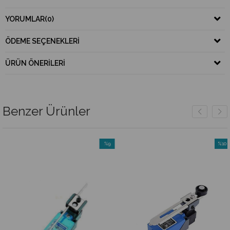
YORUMLAR
(0)
ÖDEME SEÇENEKLERI
ÜRÜN ÖNERILERI
Benzer Ürünler
%9
%10
m
İndirim
İndiri
irim
%9İndirim
%10İnd